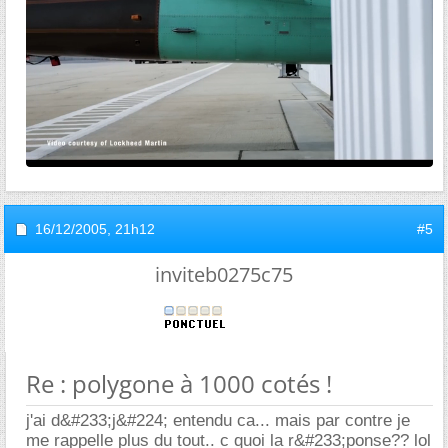
16/12/2005,
21h12
#5
inviteb0275c75
Re : polygone à 1000 cotés !
j'ai d&#233;j&#224; entendu ca... mais par contre je
me rappelle plus du tout.. c quoi la r&#233;ponse?? lol