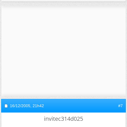
16/12/2005,
21h42
#7
invitec314d025