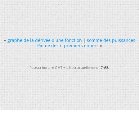
«
graphe de la dérivée d'une fonction
|
somme des puissances
Pieme des n premiers entiers
»
Fuseau horaire GMT +1. Il est actuellement
17h58
.