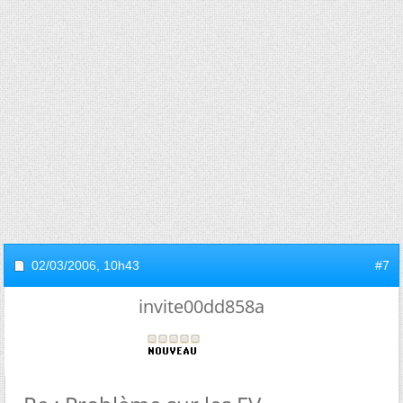
02/03/2006,
10h43
#7
invite00dd858a