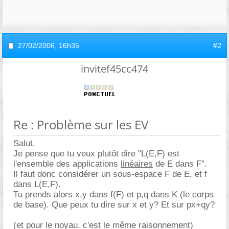
27/02/2006,
16h35
#2
invitef45cc474
Re : Problème sur les EV
Salut.
Je pense que tu veux plutôt dire "L(E,F) est
l'ensemble des applications
linéaires
de E dans F".
Il faut donc considérer un sous-espace F de E, et f
dans L(E,F).
Tu prends alors x,y dans f(F) et p,q dans K (le corps
de base). Que peux tu dire sur x et y? Et sur px+qy?
(et pour le noyau, c'est le même raisonnement)