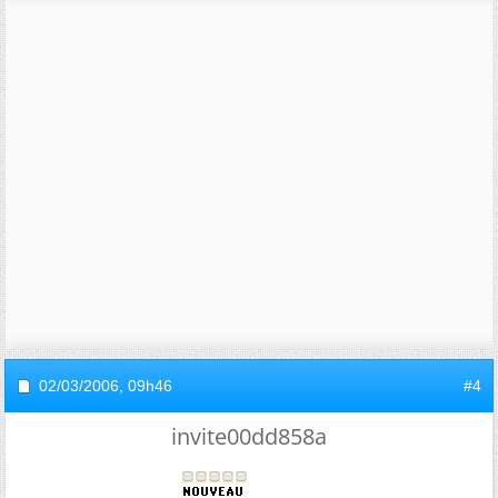
02/03/2006,
09h46
#4
invite00dd858a