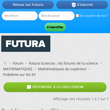
Retour sur Futura
S'inscrire

Se souvenir de moi ?
Forum
Futura-Sciences : les forums de la science
MATHEMATIQUES
Mathématiques du supérieur
Problème sur les EV

RÉPONDRE À LA DISCUSSION
Affichage des résultats 1 à 7 sur 7