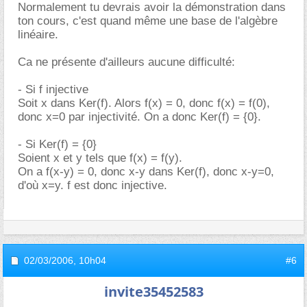
Normalement tu devrais avoir la démonstration dans
ton cours, c'est quand même une base de l'algèbre
linéaire.
Ca ne présente d'ailleurs aucune difficulté:
- Si f injective
Soit x dans Ker(f). Alors f(x) = 0, donc f(x) = f(0),
donc x=0 par injectivité. On a donc Ker(f) = {0}.
- Si Ker(f) = {0}
Soient x et y tels que f(x) = f(y).
On a f(x-y) = 0, donc x-y dans Ker(f), donc x-y=0,
d'où x=y. f est donc injective.
02/03/2006,
10h04
#6
invite35452583