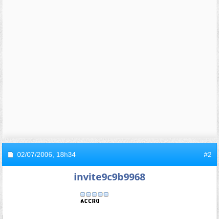
02/07/2006,
18h34
#2
invite9c9b9968