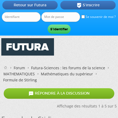
Retour sur Futura
S'inscrire

Se souvenir de moi ?
Forum
Futura-Sciences : les forums de la science
MATHEMATIQUES
Mathématiques du supérieur
Formule de Stirling

RÉPONDRE À LA DISCUSSION
Affichage des résultats 1 à 5 sur 5