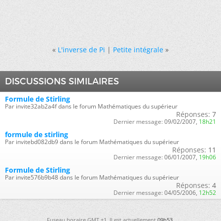
«
L'inverse de Pi
|
Petite intégrale
»
DISCUSSIONS SIMILAIRES
Formule de Stirling
Par invite32ab2a4f dans le forum Mathématiques du supérieur
Réponses:
7
Dernier message:
09/02/2007,
18h21
formule de stirling
Par invitebd082db9 dans le forum Mathématiques du supérieur
Réponses:
11
Dernier message:
06/01/2007,
19h06
Formule de Stirling
Par invite576b9b48 dans le forum Mathématiques du supérieur
Réponses:
4
Dernier message:
04/05/2006,
12h52
Fuseau horaire GMT +1. Il est actuellement
09h53
.