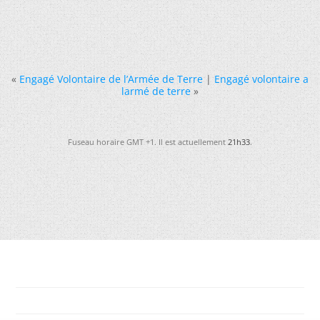
«
Engagé Volontaire de l’Armée de Terre
|
Engagé volontaire a
larmé de terre
»
Fuseau horaire GMT +1. Il est actuellement
21h33
.