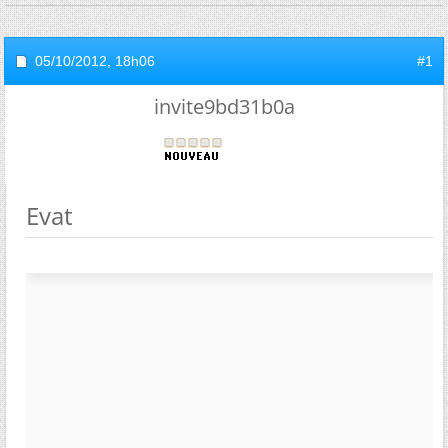
05/10/2012,
18h06
#1
invite9bd31b0a
Evat