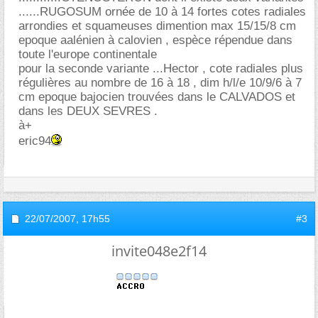
......RUGOSUM ornée de 10 à 14 fortes cotes radiales
arrondies et squameuses dimention max 15/15/8 cm
epoque aalénien à calovien , espèce répendue dans
toute l'europe continentale
pour la seconde variante ...Hector , cote radiales plus
régulières au nombre de 16 à 18 , dim h/l/e 10/9/6 à 7
cm epoque bajocien trouvées dans le CALVADOS et
dans les DEUX SEVRES .
à+
eric94
22/07/2007,
17h55
#3
invite048e2f14