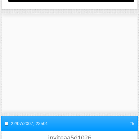
22/07/2007,
23h01
#5
inviteaa5d1026