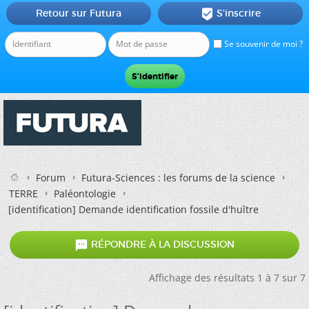
Retour sur Futura
S'inscrire

Se souvenir de moi ?
Forum
Futura-Sciences : les forums de la science
TERRE
Paléontologie
[identification] Demande identification fossile d'huître

RÉPONDRE À LA DISCUSSION
Affichage des résultats 1 à 7 sur 7