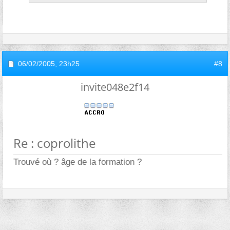
06/02/2005,
23h25
#8
invite048e2f14
Re : coprolithe
Trouvé où ? âge de la formation ?