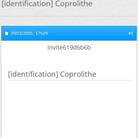
[identification] Coprolithe
29/01/2005,
17h29
#1
invite619d6b6b
[identification] Coprolithe