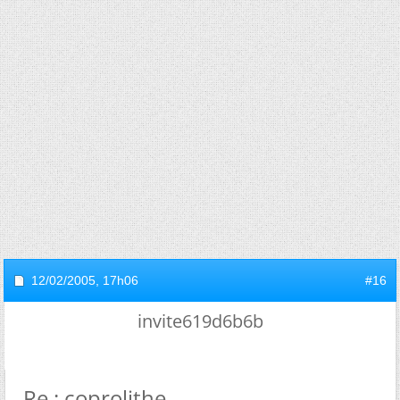
12/02/2005,
17h06
#16
invite619d6b6b
Re : coprolithe