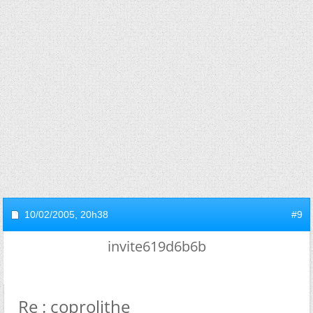
10/02/2005,
20h38
#9
invite619d6b6b
Re : coprolithe