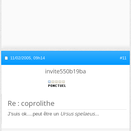
11/02/2005,
09h14
#11
invite550b19ba
Re : coprolithe
Ursus spelaeus
J'suis ok....peut être un
...