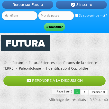
Retour sur Futura
S'inscrire

Se souvenir de moi ?
Forum
Futura-Sciences : les forums de la science
TERRE
Paléontologie
[identification] Coprolithe

RÉPONDRE À LA DISCUSSION
Page 1 sur 2
1
Dernière
Affichage des résultats 1 à 30 sur 40