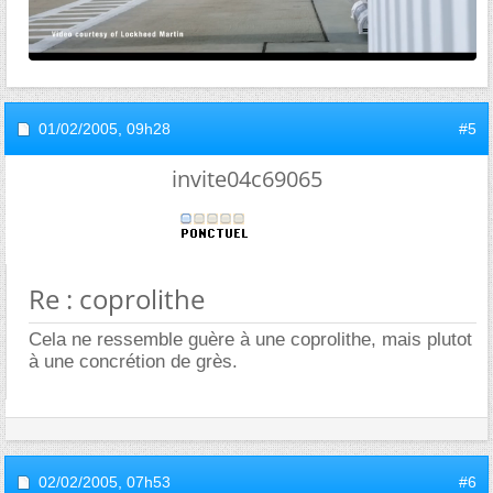
01/02/2005,
09h28
#5
invite04c69065
Re : coprolithe
Cela ne ressemble guère à une coprolithe, mais plutot
à une concrétion de grès.
02/02/2005,
07h53
#6