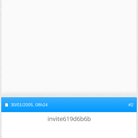
30/01/2005,
08h24
#2
invite619d6b6b