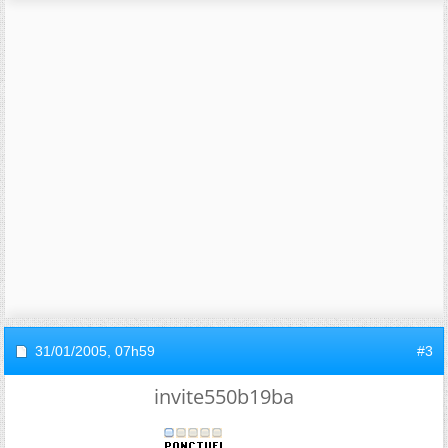
31/01/2005,
07h59
#3
invite550b19ba