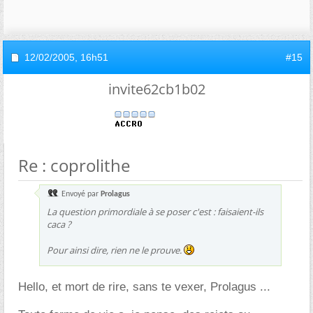
12/02/2005,
16h51
#15
invite62cb1b02
Re : coprolithe
Envoyé par
Prolagus
La question primordiale à se poser c'est : faisaient-ils
caca ?
Pour ainsi dire, rien ne le prouve.
Hello, et mort de rire, sans te vexer, Prolagus ...