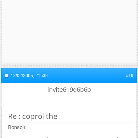
13/02/2005,
21h38
#19
invite619d6b6b
Re : coprolithe
Bonsoir,