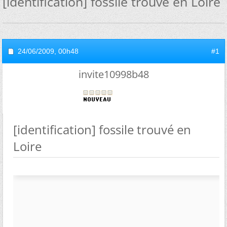
[identification] fossile trouvé en Loire
24/06/2009,
00h48
#1
invite10998b48
[identification] fossile trouvé en
Loire