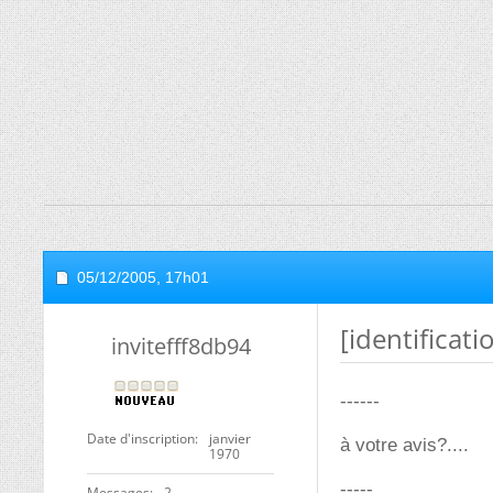
05/12/2005,
17h01
[identificati
invitefff8db94
------
Date d'inscription
janvier
à votre avis?....
1970
-----
Messages
2