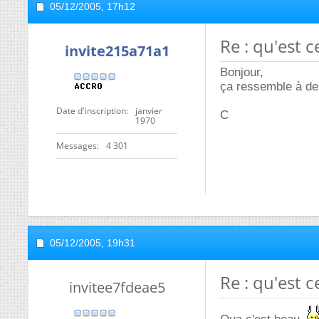
05/12/2005,
17h12
Re : qu'est c
invite215a71a1
Bonjour,
ça ressemble à des
Date d'inscription
janvier
C
1970
Messages
4 301
05/12/2005,
19h31
Re : qu'est c
invitee7fdeae5