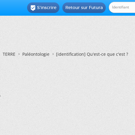
S'inscrire
Retour sur Futura

TERRE
Paléontologie
[identification] Qu'est-ce que c'est ?
?