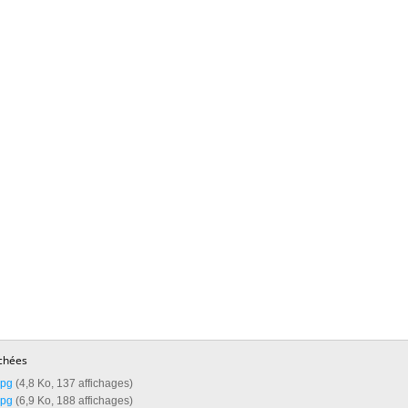
chées
pg‎
(4,8 Ko, 137 affichages)
pg‎
(6,9 Ko, 188 affichages)