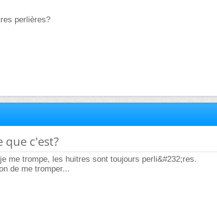
res perlières?
e que c'est?
e me trompe, les huitres sont toujours perli&#232;res.
ion de me tromper...