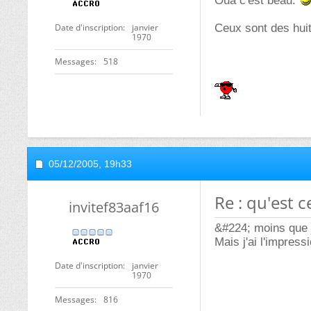
Oua c'est beau.
Date d'inscription
janvier
Ceux sont des huit
1970
Messages
518
05/12/2005,
19h33
Re : qu'est c
invitef83aaf16
&#224; moins que j
Mais j'ai l'impress
Date d'inscription
janvier
1970
Messages
816