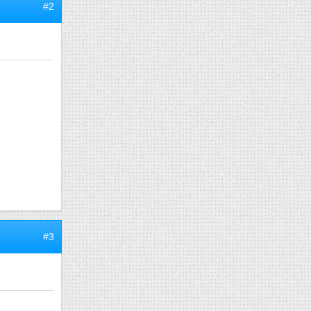
#2
#3