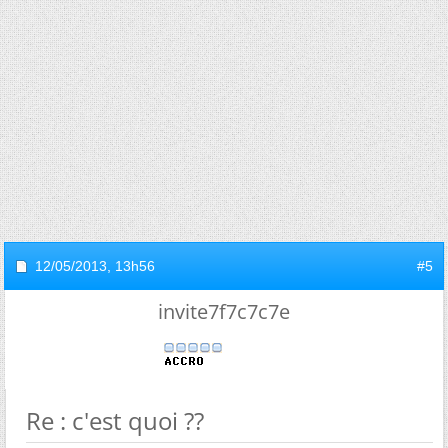
12/05/2013,
13h56
#5
invite7f7c7c7e
Re : c'est quoi ??