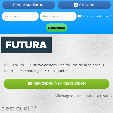
Retour sur Futura
S'inscrire

Se souvenir de moi ?
Forum
Futura-Sciences : les forums de la science
TERRE
Paléontologie
c'est quoi ??

RÉPONDRE À LA DISCUSSION
Affichage des résultats 1 à 6 sur 6
c'est quoi ??