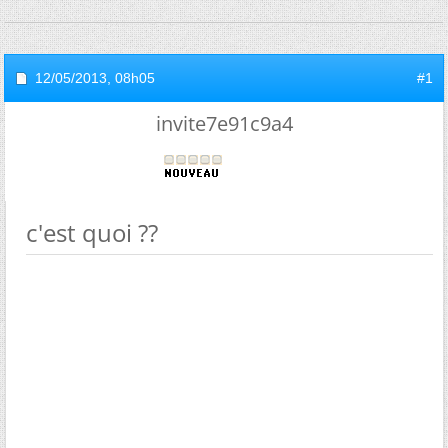
12/05/2013,
08h05
#1
invite7e91c9a4
c'est quoi ??