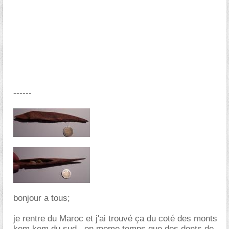
------
bonjour a tous;
je rentre du Maroc et j'ai trouvé ça du coté des monts
kem kem du sud , en meme temps que des dents de