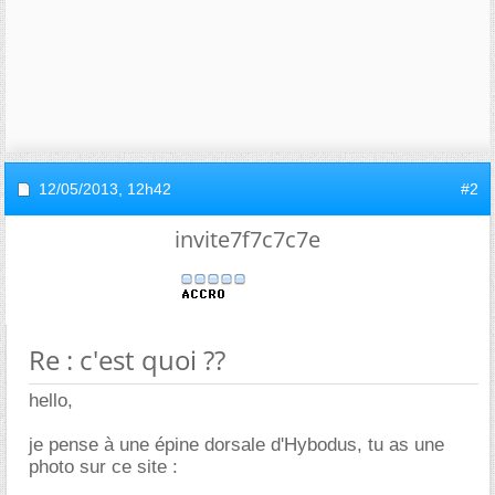
12/05/2013,
12h42
#2
invite7f7c7c7e
Re : c'est quoi ??
hello,
je pense à une épine dorsale d'Hybodus, tu as une
photo sur ce site :