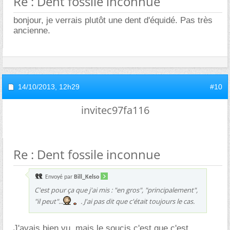
Re : Dent fossile inconnue
bonjour, je verrais plutôt une dent d'équidé. Pas très
ancienne.
14/10/2013,
12h29
#10
invitec97fa116
Re : Dent fossile inconnue
Envoyé par
Bill_Kelso
C'est pour ça que j'ai mis : "en gros", "principalement",
"il peut"...
. J'ai pas dit que c'était toujours le cas.
J'avais bien vu, mais le soucis c'est que c'est