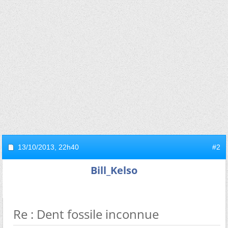
13/10/2013,
22h40
#2
Bill_Kelso
Re : Dent fossile inconnue