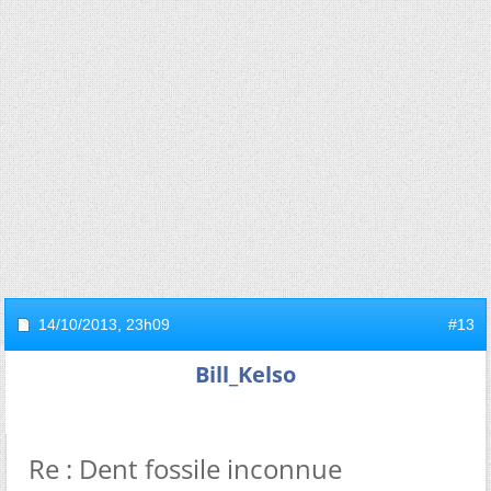
14/10/2013,
23h09
#13
Bill_Kelso
Re : Dent fossile inconnue