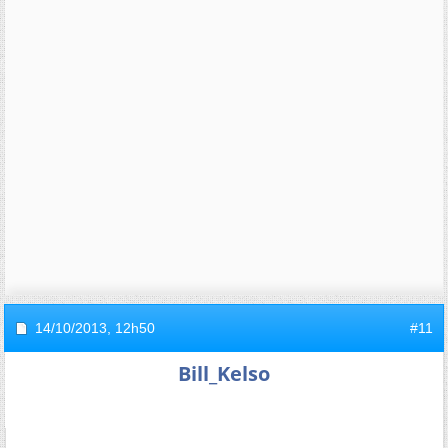
14/10/2013,
12h50
#11
Bill_Kelso