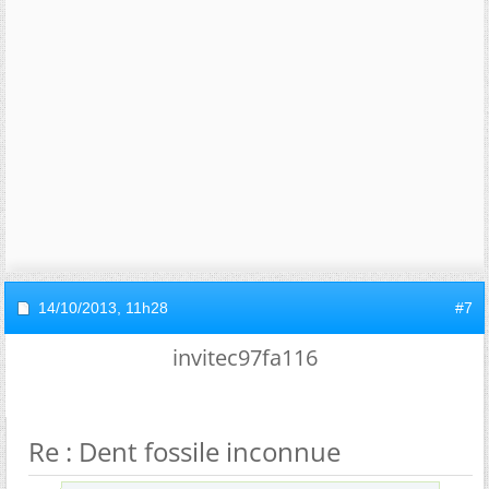
14/10/2013,
11h28
#7
invitec97fa116
Re : Dent fossile inconnue