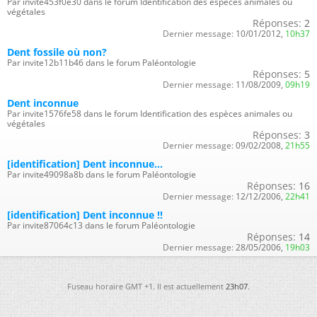
Par invite453f0e30 dans le forum Identification des espèces animales ou
végétales
Réponses:
2
Dernier message:
10/01/2012,
10h37
Dent fossile où non?
Par invite12b11b46 dans le forum Paléontologie
Réponses:
5
Dernier message:
11/08/2009,
09h19
Dent inconnue
Par invite1576fe58 dans le forum Identification des espèces animales ou
végétales
Réponses:
3
Dernier message:
09/02/2008,
21h55
[identification] Dent inconnue...
Par invite49098a8b dans le forum Paléontologie
Réponses:
16
Dernier message:
12/12/2006,
22h41
[identification] Dent inconnue !!
Par invite87064c13 dans le forum Paléontologie
Réponses:
14
Dernier message:
28/05/2006,
19h03
Fuseau horaire GMT +1. Il est actuellement
23h07
.