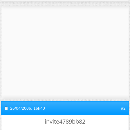
26/04/2006,
16h40
#2
invite4789bb82