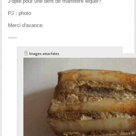
J'opte pour une dent de mamifere lequel?
PJ : photo
Merci d'avance.
-----
Images attachées