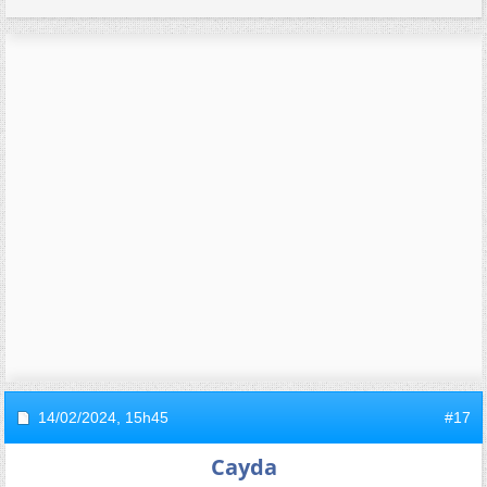
14/02/2024,
15h45
#17
Cayda