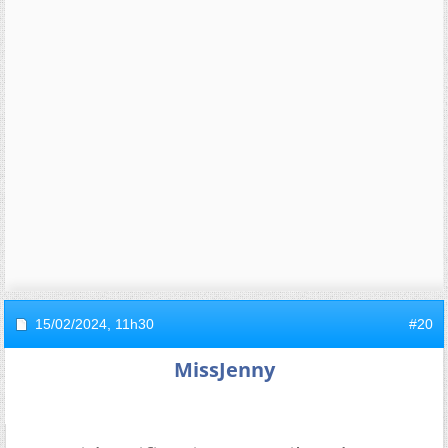
15/02/2024,
11h30
#20
MissJenny