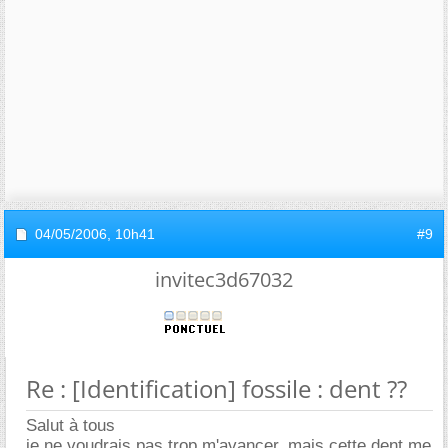
04/05/2006,
10h41
#9
invitec3d67032
Re : [Identification] fossile : dent ??
Salut à tous
je ne voudrais pas trop m'avancer, mais cette dent me