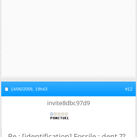
14/06/2006,
19h43
#12
invite8dbc97d9
Re : [identification] Fossile : dent ??