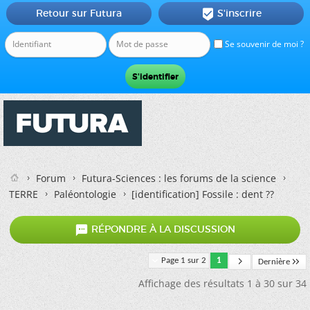
Retour sur Futura
S'inscrire

Se souvenir de moi ?
Forum
Futura-Sciences : les forums de la science
TERRE
Paléontologie
[identification] Fossile : dent ??

RÉPONDRE À LA DISCUSSION
Page 1 sur 2
1
Dernière
Affichage des résultats 1 à 30 sur 34