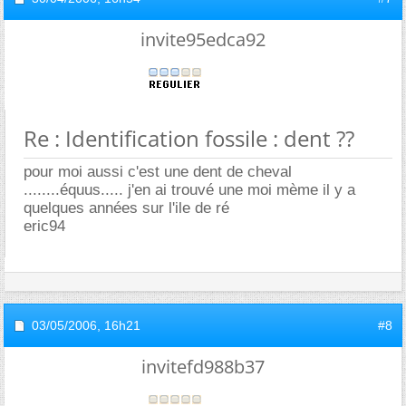
invite95edca92
Re : Identification fossile : dent ??
pour moi aussi c'est une dent de cheval
........équus..... j'en ai trouvé une moi mème il y a
quelques années sur l'ile de ré
eric94
03/05/2006,
16h21
#8
invitefd988b37