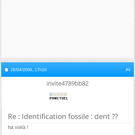
26/04/2006,
17h16
#4
invite4789bb82
Re : Identification fossile : dent ??
ha voilà !