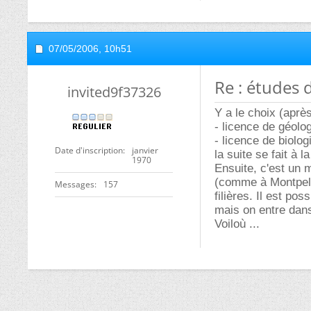
07/05/2006,
10h51
Re : études 
invited9f37326
Y a le choix (aprè
- licence de géolog
- licence de biolog
Date d'inscription
janvier
la suite se fait à la
1970
Ensuite, c'est un m
(comme à Montpell
Messages
157
filières. Il est po
mais on entre dans 
Voiloù ...