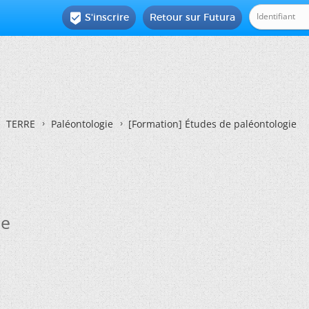
S'inscrire
Retour sur Futura

TERRE
Paléontologie
[Formation] Études de paléontologie
ie