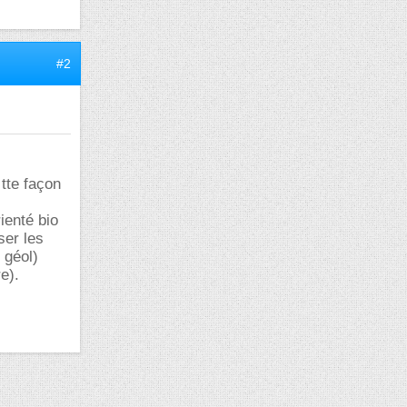
#2
 tte façon
ienté bio
ser les
 géol)
e).