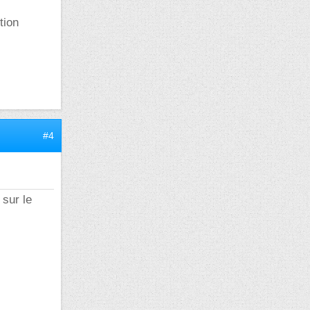
tion
#4
 sur le