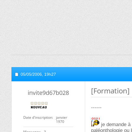
05/05/2006,
19h27
[Formation] 
invite9d67b028
------
Date d'inscription
janvier
1970
je demande à q
paléonthologie ou l
Messages
3