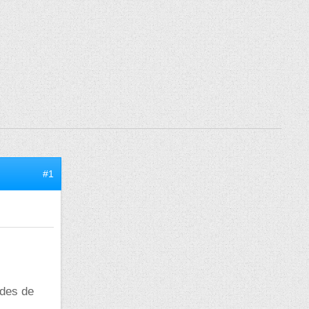
#1
udes de