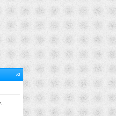
#3
AL