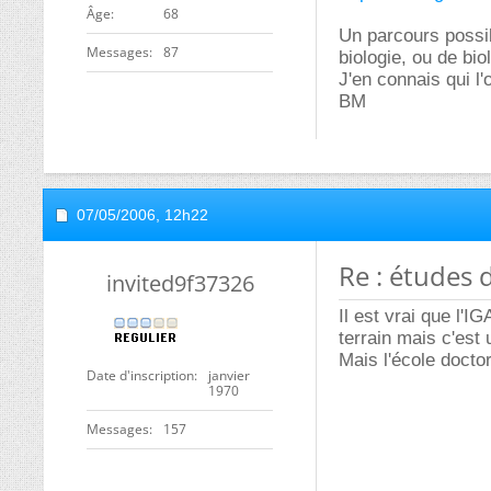
ge
68
Un parcours possib
Messages
87
biologie, ou de bio
J'en connais qui l'o
BM
07/05/2006,
12h22
Re : études 
invited9f37326
Il est vrai que l'I
terrain mais c'est
Mais l'école doctor
Date d'inscription
janvier
1970
Messages
157