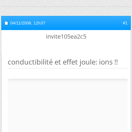
04/11/2006,
12h37
#1
invite105ea2c5
conductibilité et effet joule: ions !!