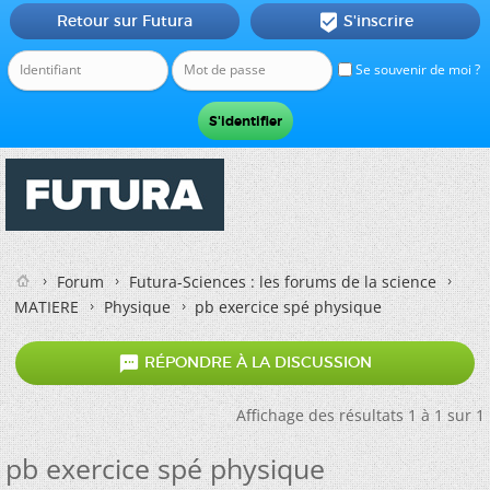
Retour sur Futura
S'inscrire

Se souvenir de moi ?
Forum
Futura-Sciences : les forums de la science
MATIERE
Physique
pb exercice spé physique

RÉPONDRE À LA DISCUSSION
Affichage des résultats 1 à 1 sur 1
pb exercice spé physique