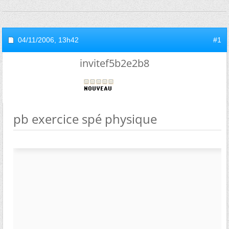
04/11/2006,
13h42
#1
invitef5b2e2b8
pb exercice spé physique