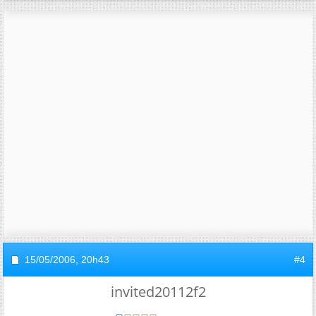
15/05/2006,
20h43
#4
invited20112f2