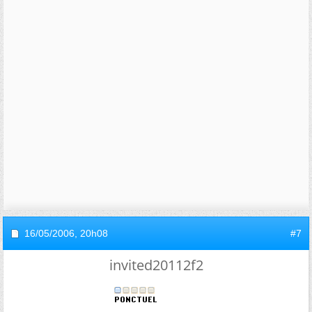
16/05/2006,
20h08
#7
invited20112f2