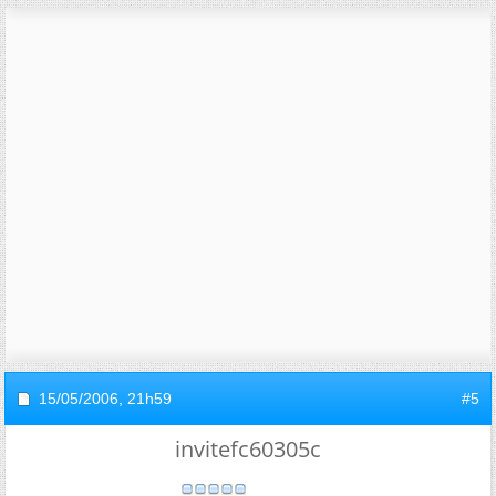
15/05/2006,
21h59
#5
invitefc60305c