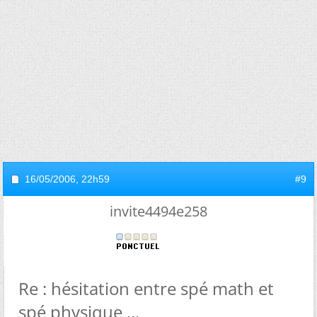
16/05/2006,
22h59
#9
invite4494e258
Re : hésitation entre spé math et
spé physique ...