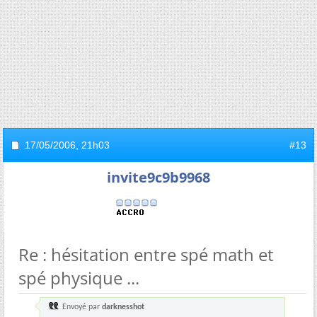
17/05/2006,
21h03
#13
invite9c9b9968
Re : hésitation entre spé math et
spé physique ...
Envoyé par
darknesshot