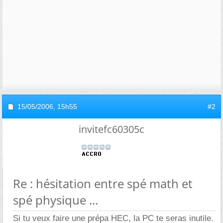
15/05/2006,
15h55
#2
invitefc60305c
Re : hésitation entre spé math et
spé physique ...
Si tu veux faire une prépa HEC, la PC te seras inutile.