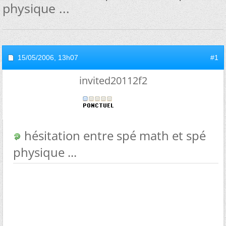
physique ...
15/05/2006,
13h07
#1
invited20112f2
hésitation entre spé math et spé
physique ...