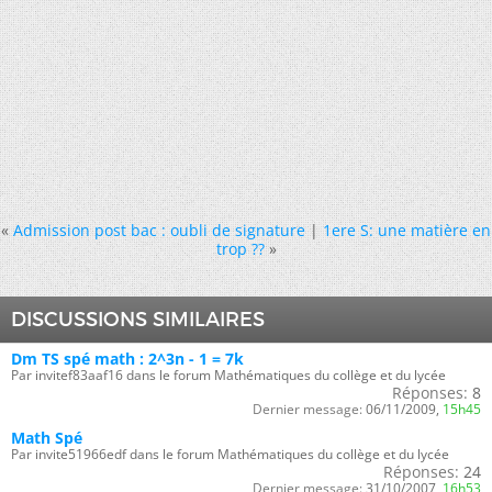
«
Admission post bac : oubli de signature
|
1ere S: une matière en
trop ??
»
DISCUSSIONS SIMILAIRES
Dm TS spé math : 2^3n - 1 = 7k
Par invitef83aaf16 dans le forum Mathématiques du collège et du lycée
Réponses:
8
Dernier message:
06/11/2009,
15h45
Math Spé
Par invite51966edf dans le forum Mathématiques du collège et du lycée
Réponses:
24
Dernier message:
31/10/2007,
16h53