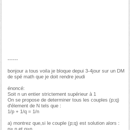
------
bonjour a tous voila je bloque depui 3-4jour sur un DM
de spé math que je doit rendre jeudi
énoncé:
Soit n un entier strictement supérieur à 1
On se propose de determiner tous les couples (p;q)
d'élement de N tels que :
1/p + 1/q = 1/n
a) montrez que,si le couple (p;q) est solution alors :
p> n et q>n