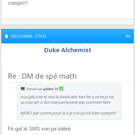
compri!!!
03/10/2006,
17h31
#4
Duke Alchemist
Re : DM de spé math
Envoyé par
gabber 59
oua jallucine et moi ki bloké alor ken fet a ce ke je voi
sa a pa lair si dur mai jcomprené pas commen faire
MERCI par contre pour la e je n'ai pa tré bien compri!!!
Fé gaf lé SMS son pa toléré