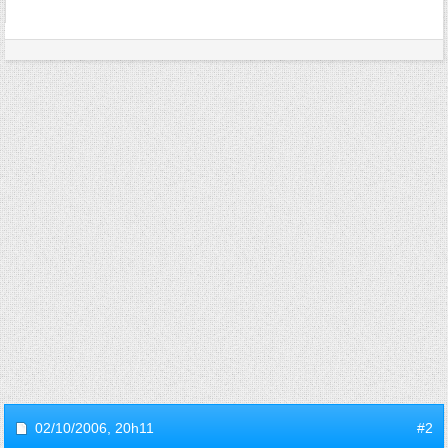
02/10/2006,
20h11
#2