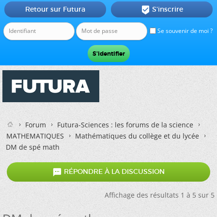
Retour sur Futura
S'inscrire

Se souvenir de moi ?
Forum
Futura-Sciences : les forums de la science
MATHEMATIQUES
Mathématiques du collège et du lycée
DM de spé math

RÉPONDRE À LA DISCUSSION
Affichage des résultats 1 à 5 sur 5