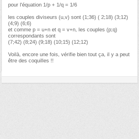
pour l'équation 1/p + 1/q = 1/6
les couples diviseurs (u,v) sont (1;36) ( 2;18) (3;12)
(4;9) (6;6)
et comme p = u+n et q = v+n, les couples (p;q)
correspondants sont
(7;42) (8;24) (9;18) (10;15) (12;12)
Voilà, encore une fois, vérifie bien tout ça, il y a peut
être des coquilles !!