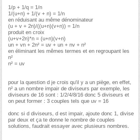
1/p + 1/q = 1/n
1/(u+n) + 1/(v + n) = 1/n
en réduisant au même dénominateur
(u + v + 2n)/((u+n)(v+n)) = 1/n
produit en croix
(u+v+2n)*n = (u+n)(v+n)
un + vn + 2n² = uv + un + nv + n²
en éliminant les mêmes termes et en regroupant les
n²
n² = uv
pour la question d je crois qu'il y a un piège, en effet,
n² a un nombre impair de diviseurs par exemple, les
diviseurs de 16 sont : 1/2/4/8/16 donc 5 diviseurs et
on peut former : 3 couples tels que uv = 16
donc si d diviseurs, d est impair, ajoute donc 1, divise
par deux et ça te donne le nombre de couples
solutions, faudrait essayer avec plusieurs nombres.