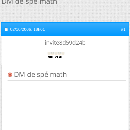
DM de spé math
02/10/2006,
18h01
#1
invite8d59d24b
DM de spé math