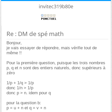
invitec319b80e
Re : DM de spé math
Bonjour,
je vais essayer de répondre, mais vérifie tout de
même !!
Pour la première question, puisque les trois nombres
p, q et n sont des entiers naturels, donc supérieurs à
zéro
1/p + 1/q > 1/p
donc 1/n > 1/p
donc p > n. idem pour q
pour la question b:
p = u + n et q = v + n