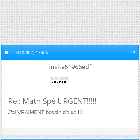
14/11/2007,
17h25
#2
invite51966edf
Re : Math Spé URGENT!!!!!
J'ai VRAIMENT besoin d'aide!!!!!