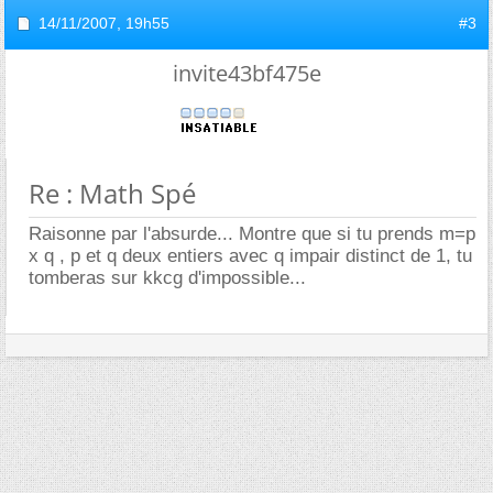
14/11/2007,
19h55
#3
invite43bf475e
Re : Math Spé
Raisonne par l'absurde... Montre que si tu prends m=p
x q , p et q deux entiers avec q impair distinct de 1, tu
tomberas sur kkcg d'impossible...