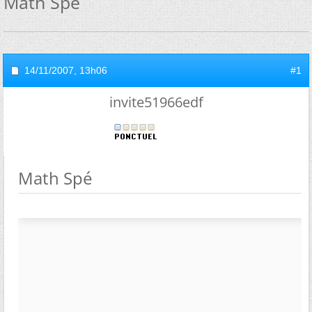
Math Spé
14/11/2007,
13h06
#1
invite51966edf
Math Spé