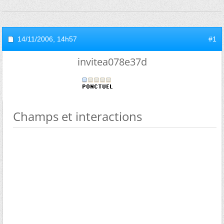
14/11/2006,
14h57
#1
invitea078e37d
Champs et interactions