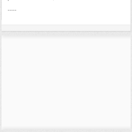
-----