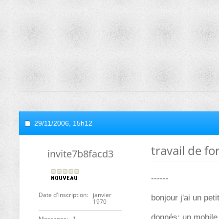
29/11/2006,
15h12
travail de fo
invite7b8facd3
------
Date d'inscription
janvier
bonjour j'ai un pe
1970
donnés: un mobile 
Messages
1