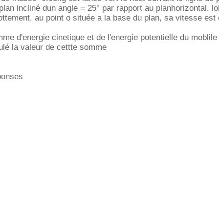
lan incliné dun angle = 25° par rapport au planhorizontal. lo
ottement. au point o située a la base du plan, sa vitesse est
me d'energie cinetique et de l'energie potentielle du moblile
ulé la valeur de cettte somme
ponses