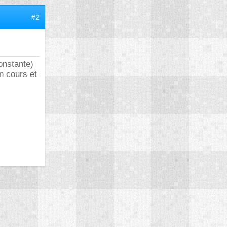
#2
onstante)
on cours et