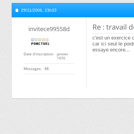
29/11/2006,
23h33
Re : travail 
invitece99558d
c'est un exercice
car ici seul le poi
essaye encore...
Date d'inscription
janvier
1970
Messages
88