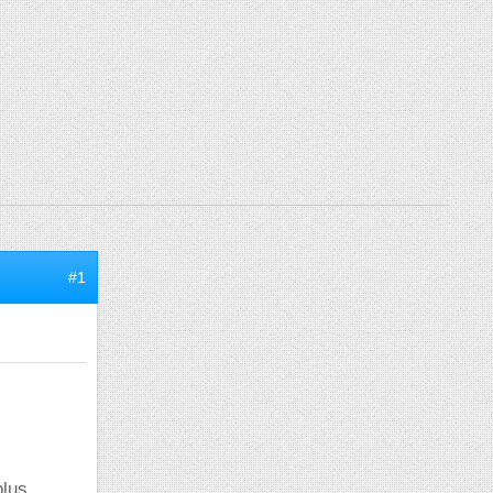
#1
plus