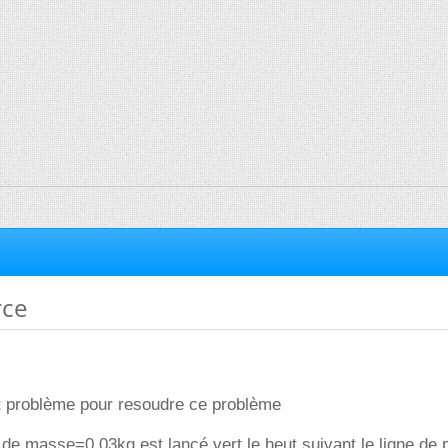
rce
tit problème pour resoudre ce problème
de masse=0.03kg est lancé vert le heut suivant le ligne de 