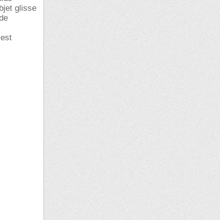
bjet glisse
 de
 est