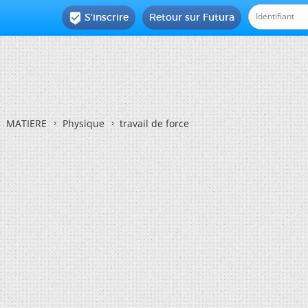
S'inscrire
Retour sur Futura

MATIERE
Physique
travail de force