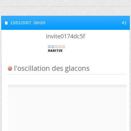
13/01/2007,
06h59
#1
invite0174dc5f
l'oscillation des glacons