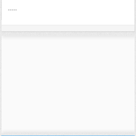
-----