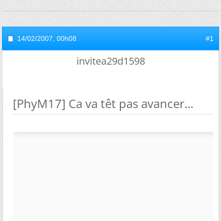
14/02/2007,
00h08
#1
invitea29d1598
[PhyM17] Ca va têt pas avancer...