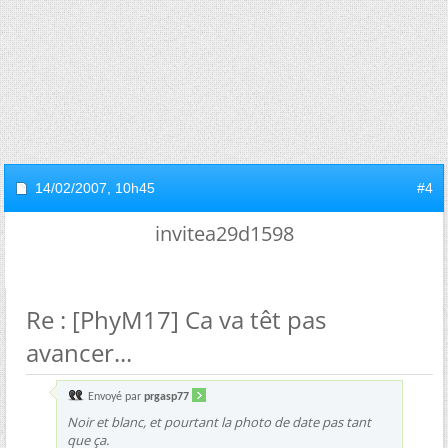
14/02/2007,
10h45
#4
invitea29d1598
Re : [PhyM17] Ca va têt pas
avancer...
Envoyé par
prgasp77
Noir et blanc, et pourtant la photo de date pas tant
que ça.