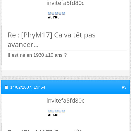
invitefa5fd80c
Re : [PhyM17] Ca va têt pas
avancer...
Il est né en 1930 ±10 ans ?
14/02/2007,
19h54
#9
invitefa5fd80c