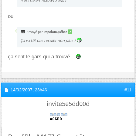
Il est né en 1930 ±10 ans ?
oui
Envoyé par
PopolAuQuébec
Ça va têt pas reculer non plus ?
ça sent le gars qui a trouvé...
14/02/2007,
23h46
#11
invite5e5dd00d