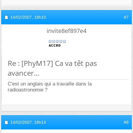
14/02/2007,
18h10
#7
invite8ef897e4
Re : [PhyM17] Ca va têt pas
avancer...
C'est un anglais qui a travaille dans la
radioastronomie ?
14/02/2007,
18h14
#8