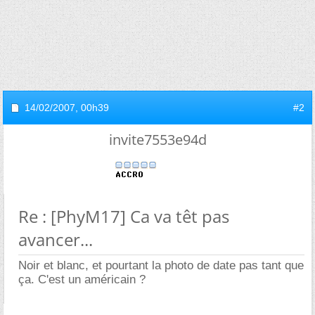
14/02/2007,
00h39
#2
invite7553e94d
Re : [PhyM17] Ca va têt pas
avancer...
Noir et blanc, et pourtant la photo de date pas tant que
ça. C'est un américain ?