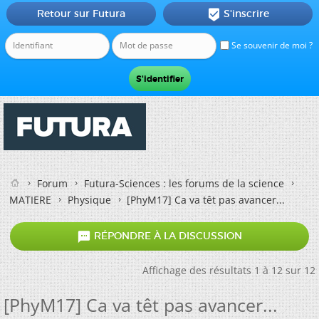
Retour sur Futura
S'inscrire

Se souvenir de moi ?
Forum
Futura-Sciences : les forums de la science
MATIERE
Physique
[PhyM17] Ca va têt pas avancer...

RÉPONDRE À LA DISCUSSION
Affichage des résultats 1 à 12 sur 12
[PhyM17] Ca va têt pas avancer...