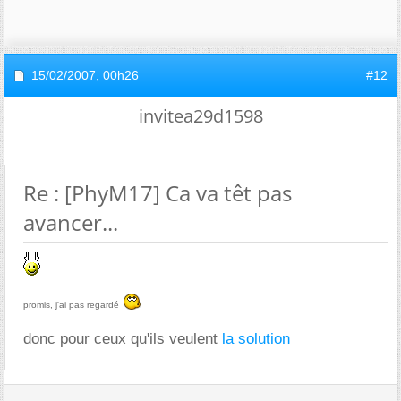
15/02/2007,
00h26
#12
invitea29d1598
Re : [PhyM17] Ca va têt pas
avancer...
promis, j'ai pas regardé
donc pour ceux qu'ils veulent
la solution