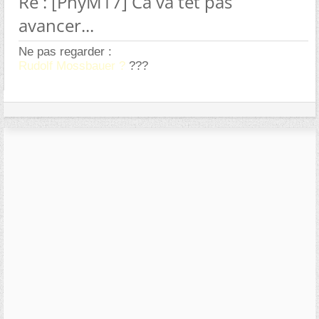
Re : [PhyM17] Ca va têt pas
avancer...
Ne pas regarder :
Rudolf Mossbauer ?
???