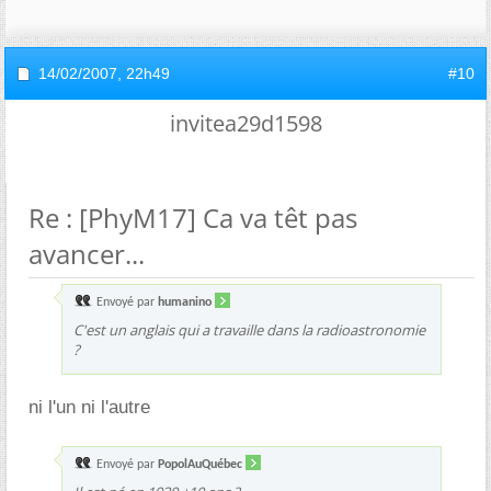
14/02/2007,
22h49
#10
invitea29d1598
Re : [PhyM17] Ca va têt pas
avancer...
Envoyé par
humanino
C'est un anglais qui a travaille dans la radioastronomie
?
ni l'un ni l'autre
Envoyé par
PopolAuQuébec