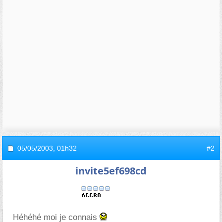
05/05/2003,
01h32
#2
invite5ef698cd
Héhéhé moi je connais