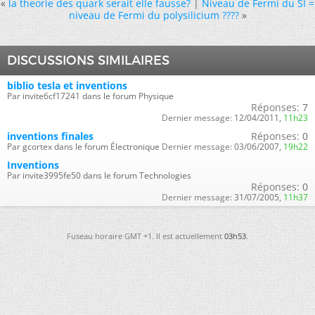
«
la theorie des quark serait elle fausse?
|
Niveau de Fermi du SI =
niveau de Fermi du polysilicium ????
»
DISCUSSIONS SIMILAIRES
biblio tesla et inventions
Par invite6cf17241 dans le forum Physique
Réponses:
7
Dernier message:
12/04/2011,
11h23
inventions finales
Réponses:
0
Par gcortex dans le forum Électronique
Dernier message:
03/06/2007,
19h22
Inventions
Par invite3995fe50 dans le forum Technologies
Réponses:
0
Dernier message:
31/07/2005,
11h37
Fuseau horaire GMT +1. Il est actuellement
03h53
.