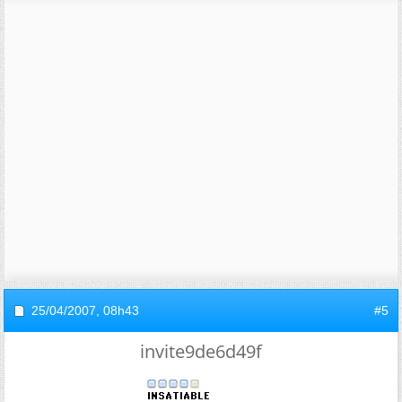
25/04/2007,
08h43
#5
invite9de6d49f