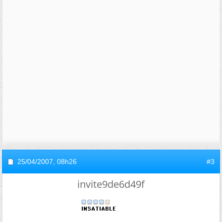
25/04/2007,
08h26
#3
invite9de6d49f