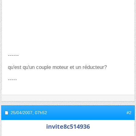
------
qu'est qu'un couple moteur et un réducteur?
-----
25/04/2007,
07h52
#2
invite8c514936