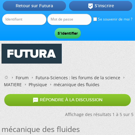
Retour sur Futura
S'inscrire

Se souvenir de moi ?
Forum
Futura-Sciences : les forums de la science
MATIERE
Physique
mécanique des fluides

RÉPONDRE À LA DISCUSSION
Affichage des résultats 1 à 5 sur 5
mécanique des fluides