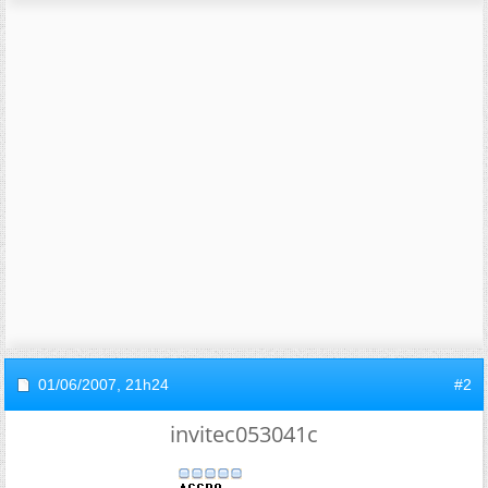
01/06/2007,
21h24
#2
invitec053041c