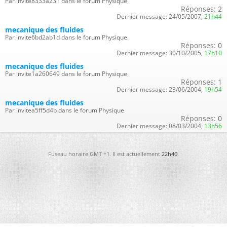
Par invite8333a231 dans le forum Physique
Réponses:
2
Dernier message:
24/05/2007,
21h44
mecanique des fluides
Par invite6bd2ab1d dans le forum Physique
Réponses:
0
Dernier message:
30/10/2005,
17h10
mecanique des fluides
Par invite1a260649 dans le forum Physique
Réponses:
1
Dernier message:
23/06/2004,
19h54
mecanique des fluides
Par invitea5ff5d4b dans le forum Physique
Réponses:
0
Dernier message:
08/03/2004,
13h56
Fuseau horaire GMT +1. Il est actuellement
22h40
.