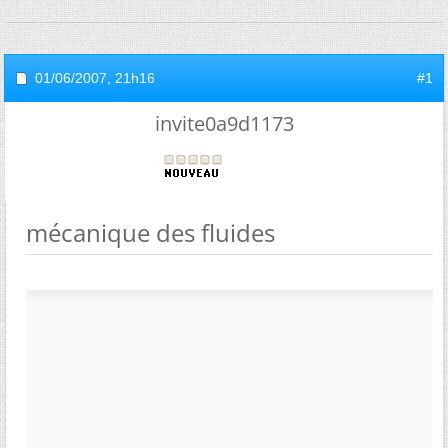
01/06/2007,
21h16
#1
invite0a9d1173
mécanique des fluides