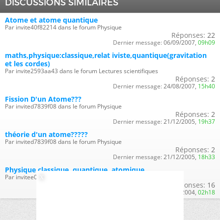
DISCUSSIONS SIMILAIRES
Atome et atome quantique
Par invite40f82214 dans le forum Physique
Réponses:
22
Dernier message:
06/09/2007,
09h09
maths,physique:classique,relat iviste,quantique(gravitation
et les cordes)
Par invite2593aa43 dans le forum Lectures scientifiques
Réponses:
2
Dernier message:
24/08/2007,
15h40
Fission D'un Atome???
Par invited7839f08 dans le forum Physique
Réponses:
2
Dernier message:
21/12/2005,
19h37
théorie d'un atome?????
Par invited7839f08 dans le forum Physique
Réponses:
2
Dernier message:
21/12/2005,
18h33
Physique classique, quantique, atomique...
Par invitee033fdb1 dans le forum Physique
Réponses:
16
Dernier message:
12/10/2004,
02h18
Fuseau horaire GMT +1. Il est actuellement
16h45
.