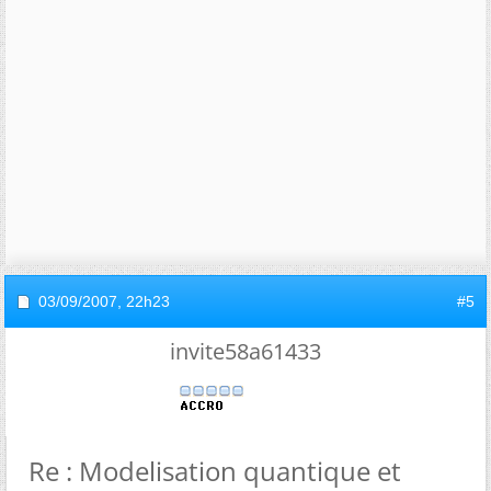
03/09/2007,
22h23
#5
invite58a61433
Re : Modelisation quantique et