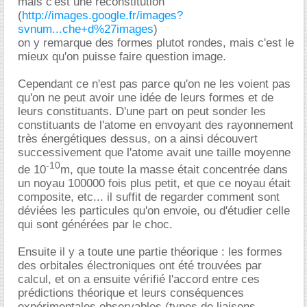
mais c'est une reconstitution
(
http://images.google.fr/images?
svnum...che+d%27images
)
on y remarque des formes plutot rondes, mais c'est le
mieux qu'on puisse faire question image.
Cependant ce n'est pas parce qu'on ne les voient pas
qu'on ne peut avoir une idée de leurs formes et de
leurs constituants. D'une part on peut sonder les
constituants de l'atome en envoyant des rayonnement
très énergétiques dessus, on a ainsi découvert
successivement que l'atome avait une taille moyenne
-10
de 10
m, que toute la masse était concentrée dans
un noyau 100000 fois plus petit, et que ce noyau était
composite, etc... il suffit de regarder comment sont
déviées les particules qu'on envoie, ou d'étudier celle
qui sont générées par le choc.
Ensuite il y a toute une partie théorique : les formes
des orbitales électroniques ont été trouvées par
calcul, et on a ensuite vérifié l'accord entre ces
prédictions théorique et leurs conséquences
expérimentales observables (types de liaisons