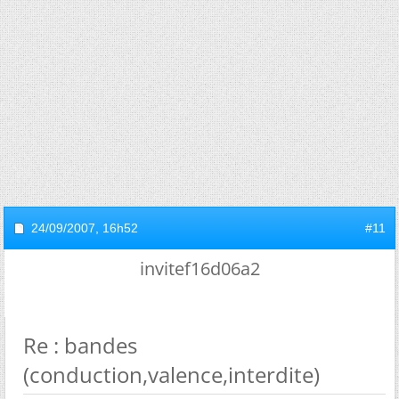
24/09/2007,
16h52
#11
invitef16d06a2
Re : bandes
(conduction,valence,interdite)