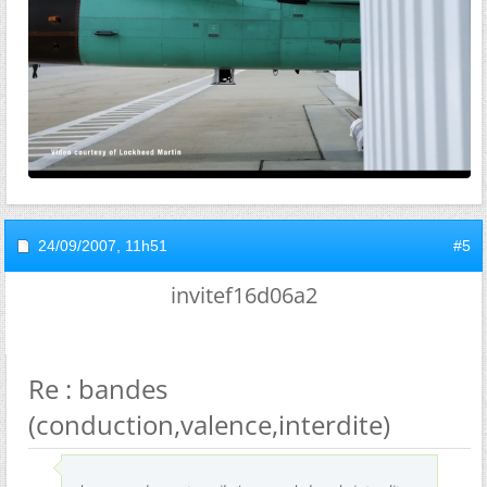
24/09/2007,
11h51
#5
invitef16d06a2
Re : bandes
(conduction,valence,interdite)