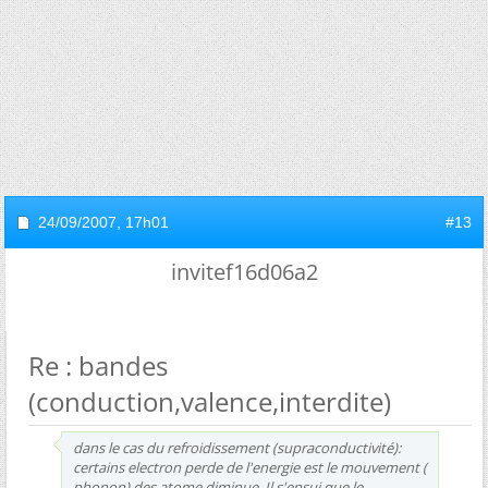
24/09/2007,
17h01
#13
invitef16d06a2
Re : bandes
(conduction,valence,interdite)
dans le cas du refroidissement (supraconductivité):
certains electron perde de l'energie est le mouvement (
phonon) des atome diminue. Il s'ensui que le