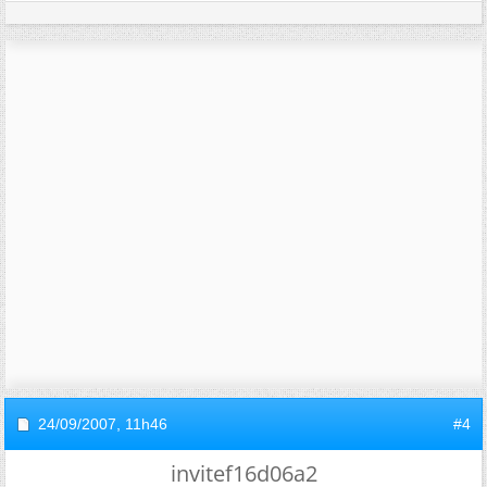
24/09/2007,
11h46
#4
invitef16d06a2