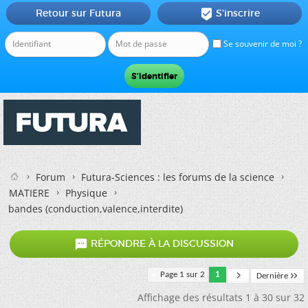
Retour sur Futura
S'inscrire

Se souvenir de moi ?
Forum
Futura-Sciences : les forums de la science
MATIERE
Physique
bandes (conduction,valence,interdite)

RÉPONDRE À LA DISCUSSION
Page 1 sur 2
1
Dernière
Affichage des résultats 1 à 30 sur 32