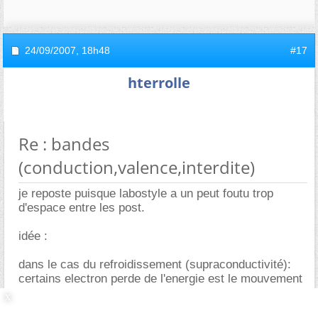
24/09/2007,
18h48
#17
hterrolle
Re : bandes
(conduction,valence,interdite)
je reposte puisque labostyle a un peut foutu trop
d'espace entre les post.
idée :
dans le cas du refroidissement (supraconductivité):
certains electron perde de l'energie est le mouvement
( phonon) des atome diminue. Il s'ensui que le
materiaux dans certain cas voit sont volume diminué