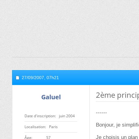
27/09/2007,
07h21
2ème princi
Galuel
------
Date d'inscription
juin 2004
Bonjour, je simplif
Localisation
Paris
Je choisis un plan
ge
57