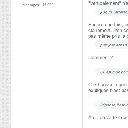
"Verticalement" n'
Messages
16 020
jusqu'à l'atteind
Encore une fois, o
clairement. J'en co
pas même pris la p
puis je reviens 
Comment ?
Où est mon poin
C'est aussi la que
expliques n'est pas
Réponse, il est
Ah... on va te croi