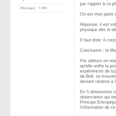
par rapport à ce pl
Messages
1 094
Où est mon point 
Réponse, il est in
physique dès le dép
Il faut donc 4 cor
Conclusion : le M
Par ailleurs on not
qu'elle unifie la p
expériences de typ
de Bell, se trouve
devient relative à 
En 5 dimensions la
observateur qui te
Principe Entropiqu
l'information de c