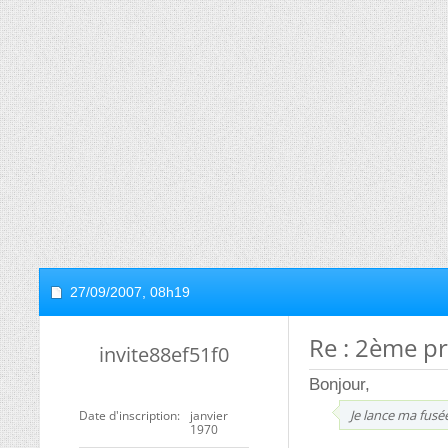
27/09/2007,
08h19
Re : 2ème p
invite88ef51f0
Bonjour,
Je lance ma fusé
Date d'inscription
janvier
1970