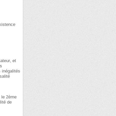
xistence
ateur, et
es
 inégalités
salité
e le 2ème
lité de