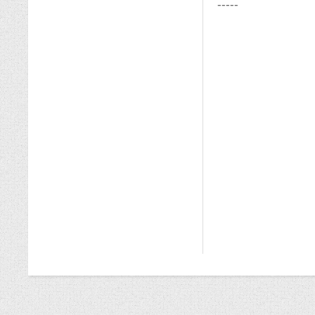
-----