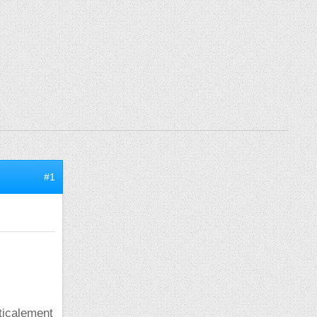
#1
ticalement