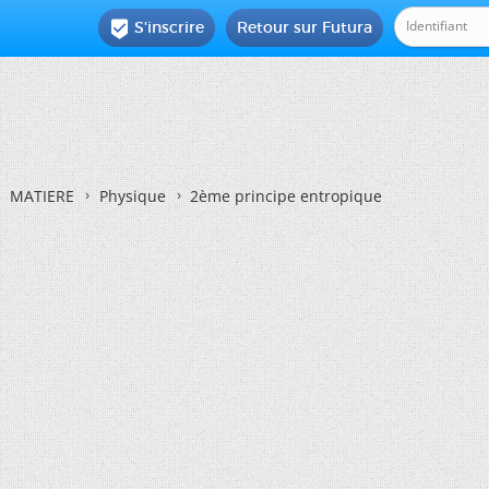
S'inscrire
Retour sur Futura

MATIERE
Physique
2ème principe entropique