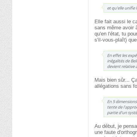
et qu'elle unifie
Elle fait aussi le
sans même avoir à 
qu'en l'état, tu po
s'il-vous-plaît) qu
En effet les exp
inégalités de Be
devient relative 
Mais bien sûr... Ç
allégations sans fo
En 5 dimensions 
tente de l'appro
partie d'un syst
Au début, je pensa
une faute d'orthog