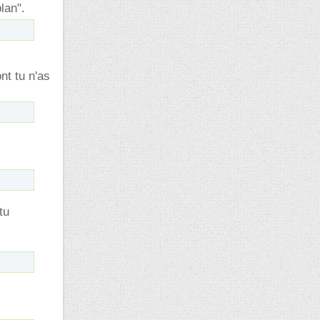
lan".
nt tu n'as
tu