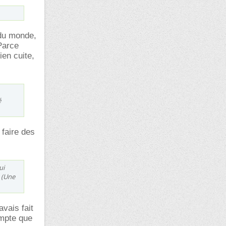
 du monde,
Parce
ien cuite,
é
 faire des
ui
 (Une
vais fait
ompte que