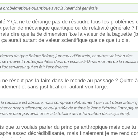
 la problématique quantique avec la Relativité générale
 café ? Ça ne te dérange pas de résoudre tous les problèmes
parler de mécanique quantique ou de relativité générale ? 
urrais dire que la 5e dimension fixe la valeur de la baguette (b
e ça aurait autant de valeur scientifique que ce que tu dis.
ériences de type Before Before, Jumeaux d'Einstein, et autres violation des
ll, se trouvent toutes justifiées dans un espace 5-Dimensionnel où la causalit
à l'observateur qui en fait l'expérience.
a ne résout pas la faim dans le monde au passage ? Quitte à
ndement et sans justification, autant voir large.
la causalité est absolue, mais comprise relativement par tout observateur q
cher conceptuellement, ce qui justifie de même le 2ème Principe Entropique
ème ne peut pas avoir accès à la totalité de l'information de ce système).
is que tu voulais parler du principe anthropique mais que tu a
raphe assez décrédibilisante, mais finalement je me rend c