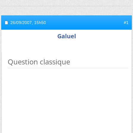
26/09/2007,
15h50
#1
Galuel
Question classique