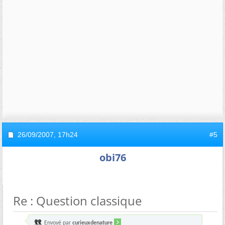
26/09/2007,
17h24
#5
obi76
Re : Question classique
Envoyé par
curieuxdenature