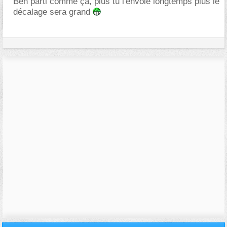
Ben parti comme ça, plus tu l'envoie longtemps plus le
décalage sera grand