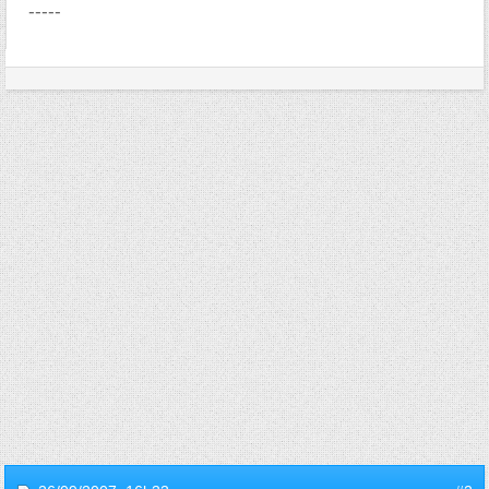
-----