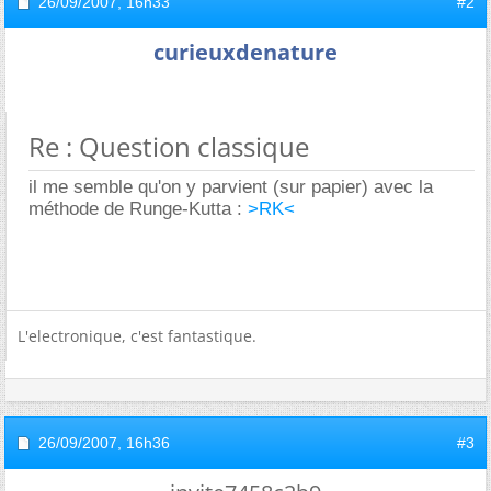
26/09/2007,
16h33
#2
curieuxdenature
Re : Question classique
il me semble qu'on y parvient (sur papier) avec la
méthode de Runge-Kutta :
>RK<
L'electronique, c'est fantastique.
26/09/2007,
16h36
#3