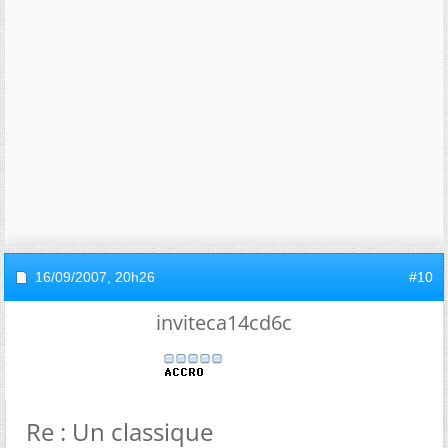
16/09/2007,
20h26
#10
inviteca14cd6c
Re : Un classique