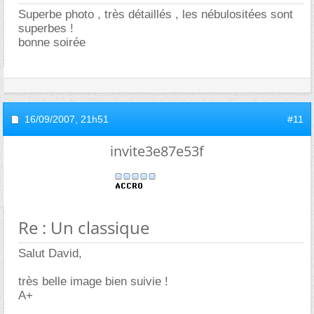
Superbe photo , très détaillés , les nébulositées sont
superbes !
bonne soirée
16/09/2007,
21h51
#11
invite3e87e53f
Re : Un classique
Salut David,
très belle image bien suivie !
A+