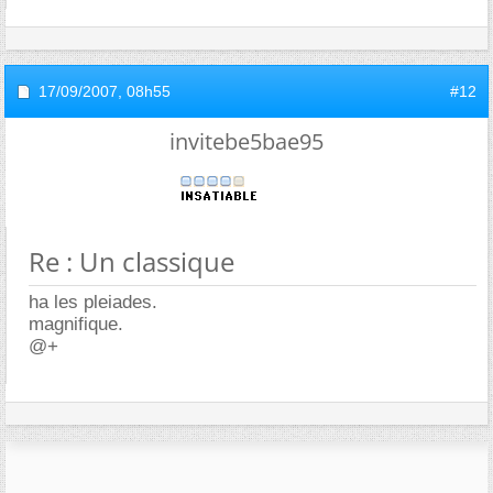
17/09/2007,
08h55
#12
invitebe5bae95
Re : Un classique
ha les pleiades.
magnifique.
@+