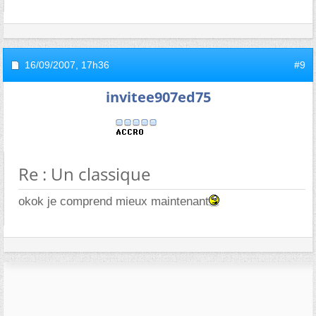
16/09/2007,
17h36
#9
invitee907ed75
Re : Un classique
okok je comprend mieux maintenant