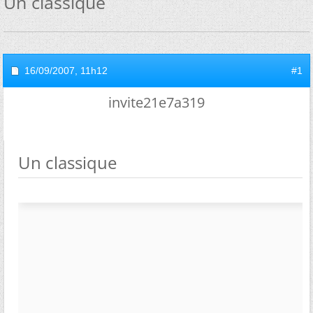
Un classique
16/09/2007,
11h12
#1
invite21e7a319
Un classique