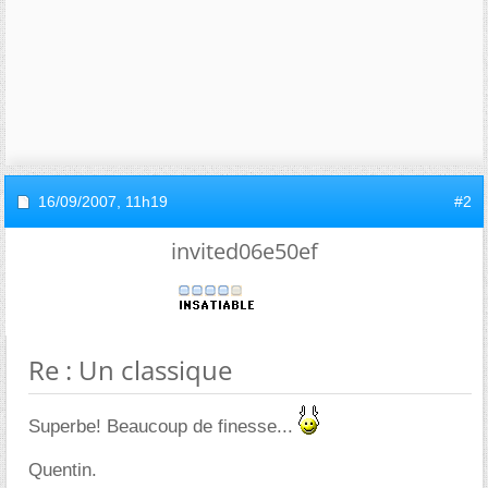
16/09/2007,
11h19
#2
invited06e50ef
Re : Un classique
Superbe! Beaucoup de finesse...
Quentin.