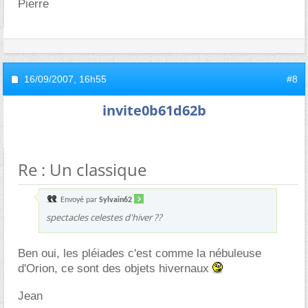
Pierre
16/09/2007,
16h55
#8
invite0b61d62b
Re : Un classique
Envoyé par
Sylvain62
spectacles celestes d'hiver ??
Ben oui, les pléiades c'est comme la nébuleuse
d'Orion, ce sont des objets hivernaux
Jean