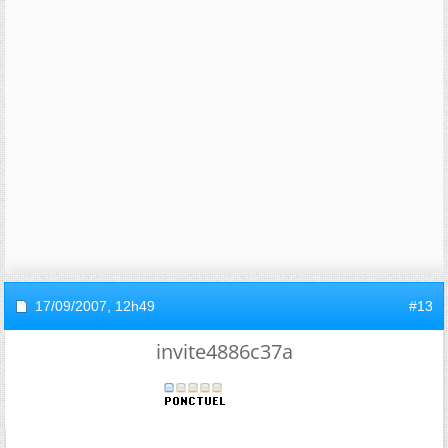
17/09/2007,
12h49
#13
invite4886c37a