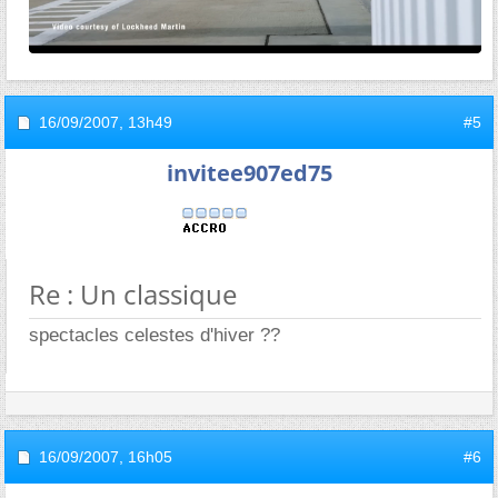
16/09/2007,
13h49
#5
invitee907ed75
Re : Un classique
spectacles celestes d'hiver ??
16/09/2007,
16h05
#6