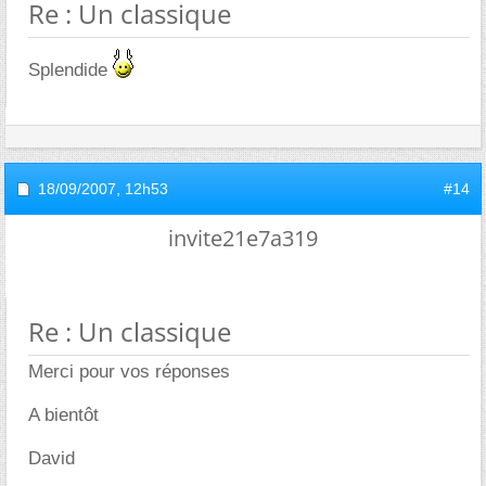
Re : Un classique
Splendide
18/09/2007,
12h53
#14
invite21e7a319
Re : Un classique
Merci pour vos réponses
A bientôt
David