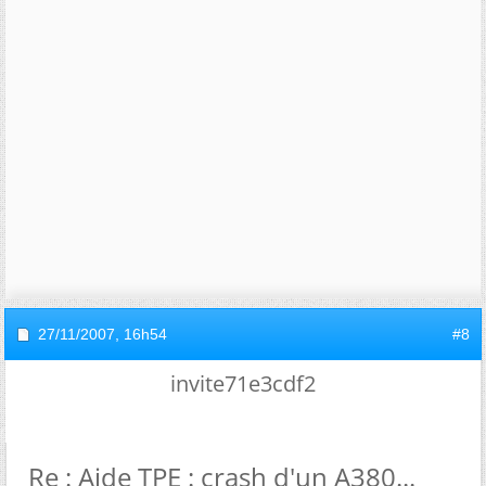
27/11/2007,
16h54
#8
invite71e3cdf2
Re : Aide TPE : crash d'un A380...