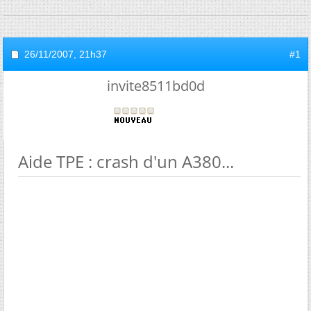
26/11/2007,
21h37
#1
invite8511bd0d
Aide TPE : crash d'un A380...