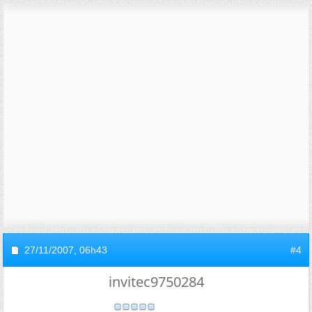
27/11/2007,
06h43
#4
invitec9750284