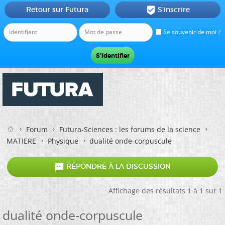
Retour sur Futura
S'inscrire

Se souvenir de moi ?
Forum
Futura-Sciences : les forums de la science
MATIERE
Physique
dualité onde-corpuscule

RÉPONDRE À LA DISCUSSION
Affichage des résultats 1 à 1 sur 1
dualité onde-corpuscule