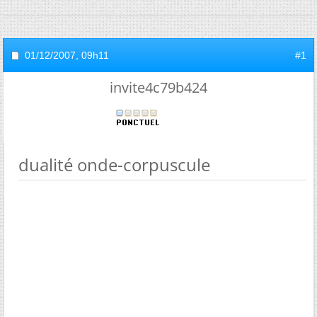
01/12/2007,
09h11
#1
invite4c79b424
dualité onde-corpuscule