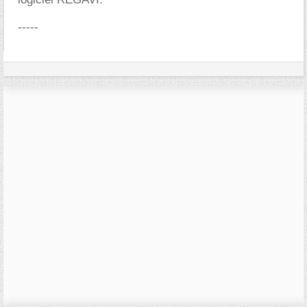
-----