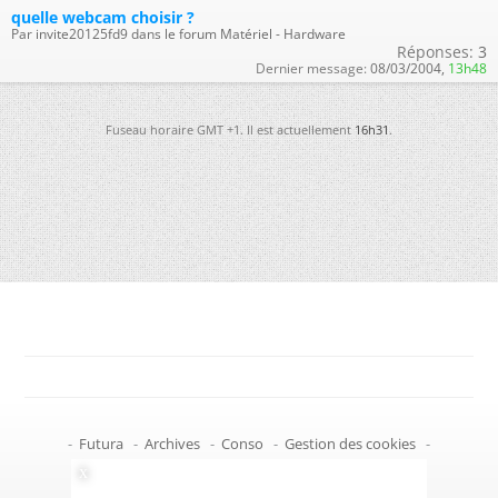
quelle webcam choisir ?
Par invite20125fd9 dans le forum Matériel - Hardware
Réponses:
3
Dernier message:
08/03/2004,
13h48
Fuseau horaire GMT +1. Il est actuellement
16h31
.
-
Futura
-
Archives
-
Conso
-
Gestion des cookies
-
Politique de confidentialité
-
Haut de page