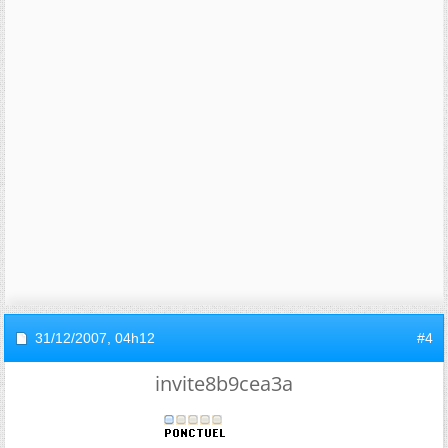
31/12/2007,
04h12
#4
invite8b9cea3a