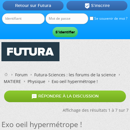
Retour sur Futura
S'inscrire

Se souvenir de moi ?
Forum
Futura-Sciences : les forums de la science
MATIERE
Physique
Exo oeil hypermétrope !

RÉPONDRE À LA DISCUSSION
Affichage des résultats 1 à 7 sur 7
Exo oeil hypermétrope !