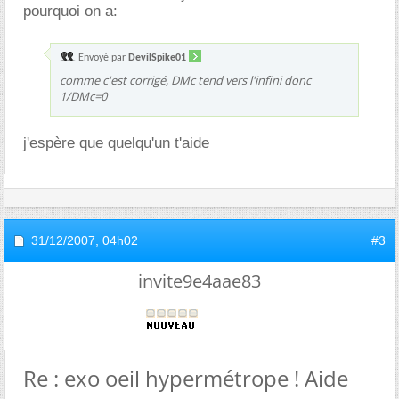
pourquoi on a:
Envoyé par
DevilSpike01
comme c'est corrigé, DMc tend vers l'infini donc
1/DMc=0
j'espère que quelqu'un t'aide
31/12/2007,
04h02
#3
invite9e4aae83
Re : exo oeil hypermétrope ! Aide