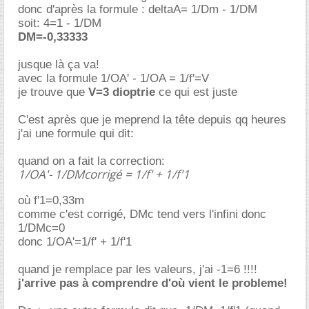
donc d'après la formule : deltaA= 1/Dm - 1/DM
soit: 4=1 - 1/DM
DM=-0,33333
jusque là ça va!
avec la formule 1/OA' - 1/OA = 1/f'=V
je trouve que
V=3 dioptrie
ce qui est juste
C'est après que je meprend la tête depuis qq heures
j'ai une formule qui dit:
quand on a fait la correction:
1/OA'- 1/DMcorrigé = 1/f' + 1/f'1
où f'1=0,33m
comme c'est corrigé, DMc tend vers l'infini donc
1/DMc=0
donc 1/OA'=1/f' + 1/f'1
quand je remplace par les valeurs, j'ai -1=6 !!!!
j'arrive pas à comprendre d'où vient le probleme!