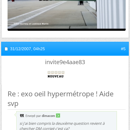
31/12/2007,
04h25
#5
invite9e4aae83
Re : exo oeil hypermétrope ! Aide
svp
Envoyé par
dimacom
si j'ai bien compris la deuxième question revient à
chercher DM corrigé c'est ça?