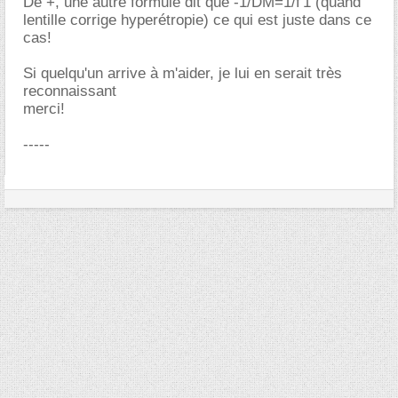
De +, une autre formule dit que -1/DM=1/f'1 (quand
lentille corrige hyperétropie) ce qui est juste dans ce
cas!
Si quelqu'un arrive à m'aider, je lui en serait très
reconnaissant
merci!
-----