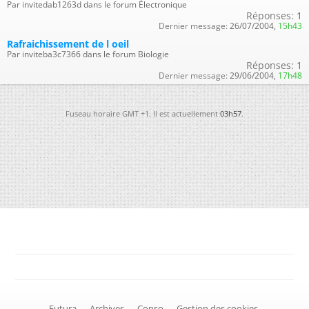
Par invitedab1263d dans le forum Électronique
Réponses:
1
Dernier message:
26/07/2004,
15h43
Rafraichissement de l oeil
Par inviteba3c7366 dans le forum Biologie
Réponses:
1
Dernier message:
29/06/2004,
17h48
Fuseau horaire GMT +1. Il est actuellement
03h57
.
-
Futura
-
Archives
-
Conso
-
Gestion des cookies
-