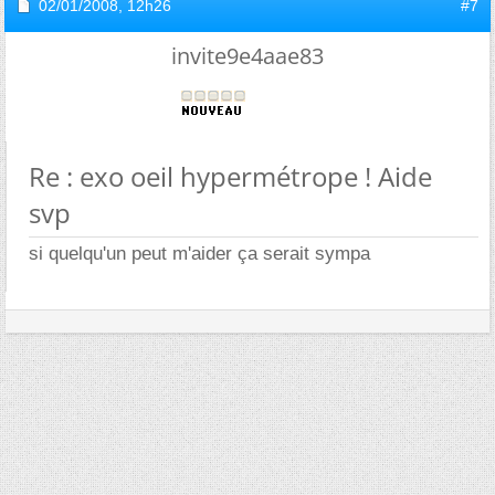
02/01/2008,
12h26
#7
invite9e4aae83
Re : exo oeil hypermétrope ! Aide
svp
si quelqu'un peut m'aider ça serait sympa