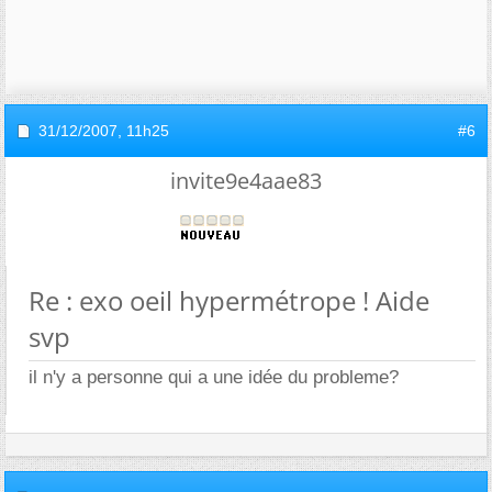
31/12/2007,
11h25
#6
invite9e4aae83
Re : exo oeil hypermétrope ! Aide
svp
il n'y a personne qui a une idée du probleme?