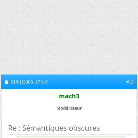
21/01/2008,
17h10
#11
mach3
Modérateur
Re : Sémantiques obscures