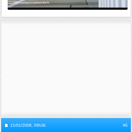
21/01/2008,
09h36
#5