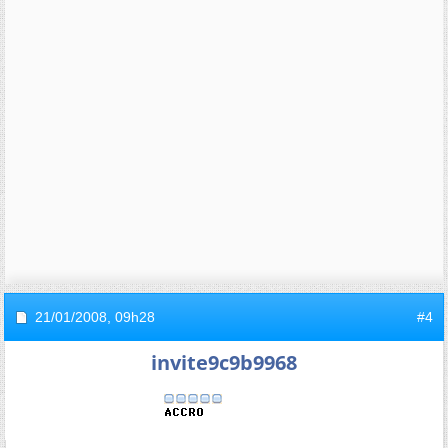
21/01/2008,
09h28
#4
invite9c9b9968