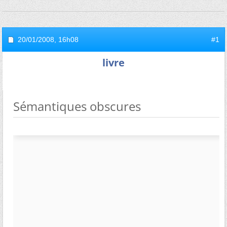
20/01/2008,
16h08
#1
livre
Sémantiques obscures