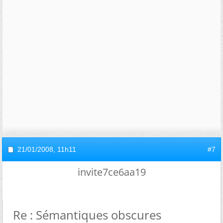
21/01/2008,
11h11
#7
invite7ce6aa19
Re : Sémantiques obscures