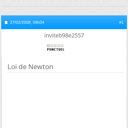
27/02/2008,
08h04
#1
inviteb98e2557
Loi de Newton