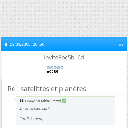
19/03/2008,
20h50
#7
invite8bc5b16d
Re : satelittes et planètes
Envoyé par
Michel (mmy)
En es-tu bien sûr?
Cordialement,