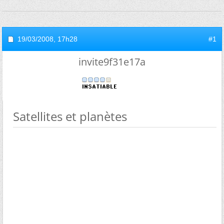
19/03/2008,
17h28
#1
invite9f31e17a
Satellites et planètes