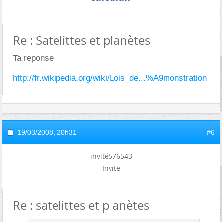
Re : Satelittes et planètes
Ta reponse
http://fr.wikipedia.org/wiki/Lois_de...%A9monstration
19/03/2008,
20h31
#6
invité576543
Invité
Re : satelittes et planètes