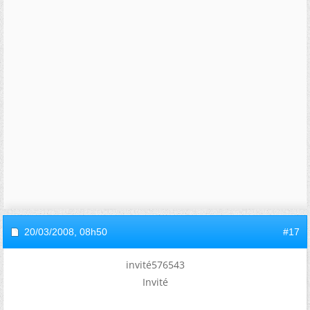
20/03/2008,
08h50
#17
invité576543
Invité