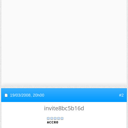
19/03/2008,
20h00
#2
invite8bc5b16d