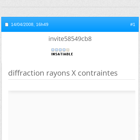
14/04/2008,
16h49
#1
invite58549cb8
diffraction rayons X contraintes