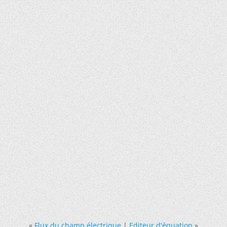
«
Flux du champ électrique
|
Editeur d'équation
»