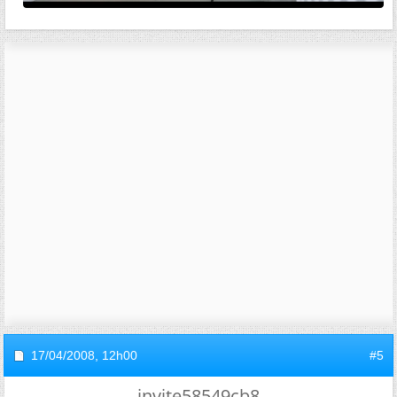
17/04/2008,
12h00
#5
invite58549cb8