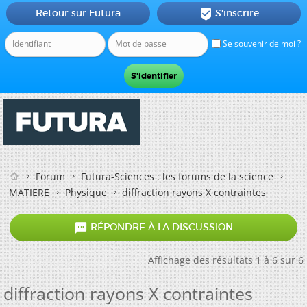
Retour sur Futura
S'inscrire

Se souvenir de moi ?
Forum
Futura-Sciences : les forums de la science
MATIERE
Physique
diffraction rayons X contraintes

RÉPONDRE À LA DISCUSSION
Affichage des résultats 1 à 6 sur 6
diffraction rayons X contraintes