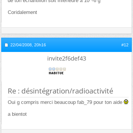
de ton échantillon soit inférieure à 10^-6 g
Coridalement
22/04/2008,
20h16
#12
invite2f6def43
Re : désintégration/radioactivité
Oui g compris merci beaucoup fab_79 pour ton aide
a bientot