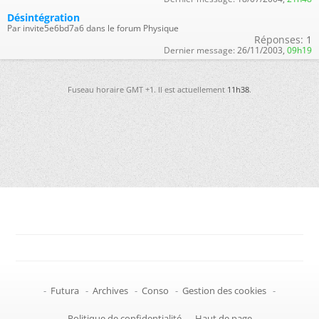
Désintégration
Par invite5e6bd7a6 dans le forum Physique
Réponses:
1
Dernier message:
26/11/2003,
09h19
Fuseau horaire GMT +1. Il est actuellement
11h38
.
-
Futura
-
Archives
-
Conso
-
Gestion des cookies
-
Politique de confidentialité
-
Haut de page