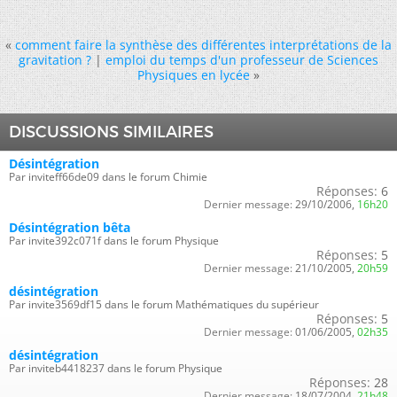
«
comment faire la synthèse des différentes interprétations de la
gravitation ?
|
emploi du temps d'un professeur de Sciences
Physiques en lycée
»
DISCUSSIONS SIMILAIRES
Désintégration
Par inviteff66de09 dans le forum Chimie
Réponses:
6
Dernier message:
29/10/2006,
16h20
Désintégration bêta
Par invite392c071f dans le forum Physique
Réponses:
5
Dernier message:
21/10/2005,
20h59
désintégration
Par invite3569df15 dans le forum Mathématiques du supérieur
Réponses:
5
Dernier message:
01/06/2005,
02h35
désintégration
Par inviteb4418237 dans le forum Physique
Réponses:
28
Dernier message:
18/07/2004,
21h48