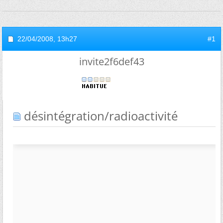
22/04/2008,
13h27
#1
invite2f6def43
désintégration/radioactivité