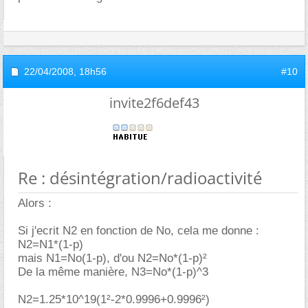
22/04/2008,
18h56
#10
invite2f6def43
Re : désintégration/radioactivité
Alors :
Si j'ecrit N2 en fonction de No, cela me donne :
N2=N1*(1-p)
mais N1=No(1-p), d'ou N2=No*(1-p)²
De la même manière, N3=No*(1-p)^3
N2=1.25*10^19(1²-2*0.9996+0.9996²)