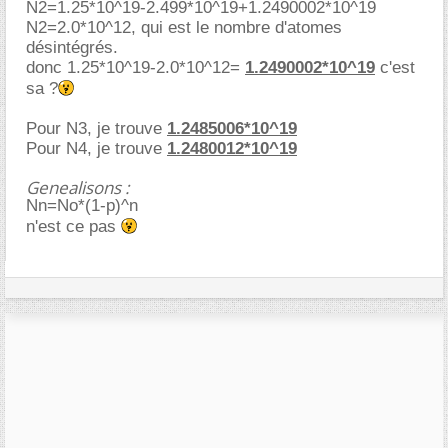
N2=1.25*10^19-2.499*10^19+1.2490002*10^19
N2=2.0*10^12, qui est le nombre d'atomes
désintégrés.
donc 1.25*10^19-2.0*10^12=
1.2490002*10^19
c'est
sa ?
Pour N3, je trouve
1.2485006*10^19
Pour N4, je trouve
1.2480012*10^19
Genealisons :
Nn=No*(1-p)^n
n'est ce pas