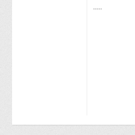
-----