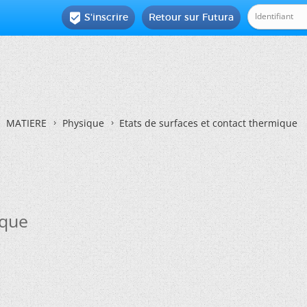
S'inscrire
Retour sur Futura

MATIERE
Physique
Etats de surfaces et contact thermique
ique