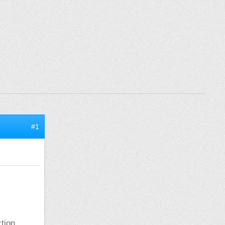
#1
ction