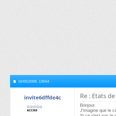
16/05/2008,
13h54
Re : Etats d
invite6dffde4c
Bonjour.
J'imagine que le c
Si ce n'est pas le 