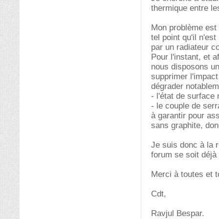
thermique entre le
Mon problème est l
tel point qu'il n'e
par un radiateur co
Pour l'instant, et a
nous disposons une
supprimer l'impact
dégrader notableme
- l'état de surfac
- le couple de se
à garantir pour as
sans graphite, don
Je suis donc à la 
forum se soit déjà
Merci à toutes et t
Cdt,
Ravjul Bespar.