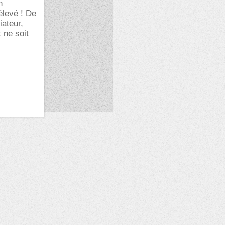
n
élevé ! De
iateur,
 ne soit