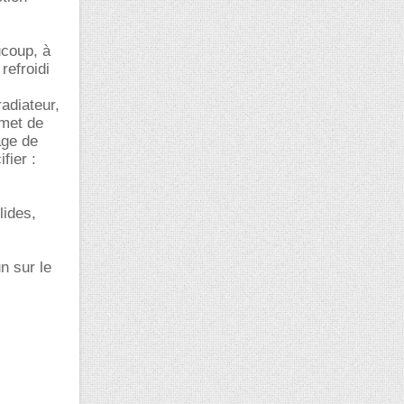
ucoup, à
refroidi
radiateur,
rmet de
age de
fier :
lides,
n sur le