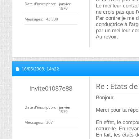
Date d'inscription
janvier
Le meilleur contac
1970
ne crois pas que l
Par contre je me d
Messages
43 330
conductrice à l'arg
par un meilleur co
Au revoir.
16/05/2008,
14h22
Re : Etats d
invite01087e88
Bonjour,
Date d'inscription
janvier
Merci pour ta répo
1970
En effet, le compo
Messages
207
naturelle. En revan
En fait, les états