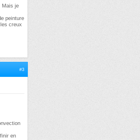
 Mais je
de peinture
 les creux
#3
onvection
inir en