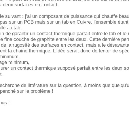
s deux surfaces en contact.
e suivant : j'ai un composant de puissance qui chauffe bea
st pas sur un PCB mais sur un tab en Cuivre, l'ensemble étant 
llé au tab.
fin de garantir un contact thermique parfait entre le tab et le 
 fine couche de graphite entre les deux. Cette dernière pe
 de la rugosité des surfaces en contact, mais a le désavant
nt la chaine thermique. L'idée serait donc de tenter de spéci
e minimum,
rrage minimum,
surer un contact thermique supposé parfait entre les deux so
c.
recherche de littérature sur la question, à moins que quelqu'u
 penché sur le problème !
ous !