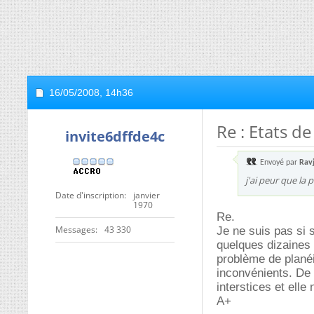
16/05/2008,
14h36
Re : Etats d
invite6dffde4c
Envoyé par
Rav
j'ai peur que la 
Date d'inscription
janvier
1970
Re.
Messages
43 330
Je ne suis pas si 
quelques dizaines d
problème de planéit
inconvénients. De 
interstices et elle
A+