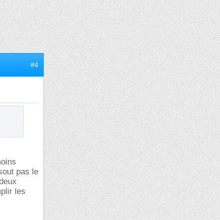
#4
moins
sout pas le
 deux
lir les