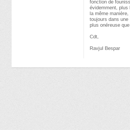
fonction de founiss
évidemment, plus l
la même manière, je
toujours dans une l
plus onéreuse que 
Cdt,
Ravjul Bespar