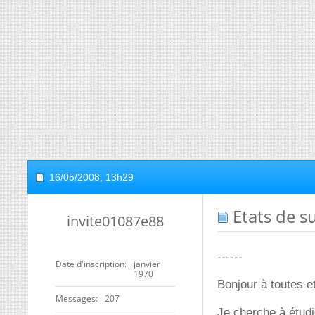
16/05/2008,
13h29
Etats de s
invite01087e88
------
Date d'inscription
janvier
1970
Bonjour à toutes e
Messages
207
Je cherche à étudi