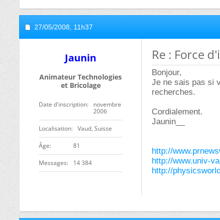
27/05/2008,
11h37
Re : Force d
Jaunin
Bonjour,
Animateur Technologies
Je ne sais pas si 
et Bricolage
recherches.
Date d'inscription
novembre
2006
Cordialement.
Jaunin__
Localisation
Vaud, Suisse
ge
81
http://www.prnews
http://www.univ-va
Messages
14 384
http://physicsworl