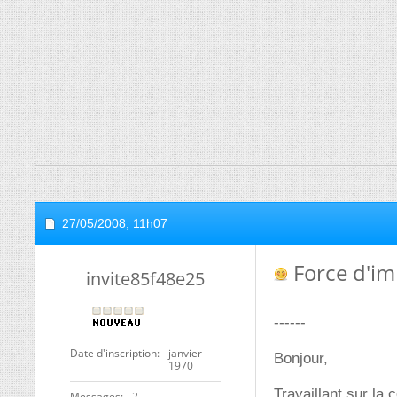
27/05/2008,
11h07
Force d'im
invite85f48e25
------
Date d'inscription
janvier
Bonjour,
1970
Travaillant sur la 
Messages
2