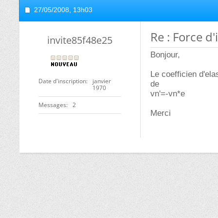
27/05/2008,
13h03
Re : Force d
invite85f48e25
Bonjour,
Le coefficien d'ela
Date d'inscription
janvier
de
1970
vn'=-vn*e
Messages
2
Merci