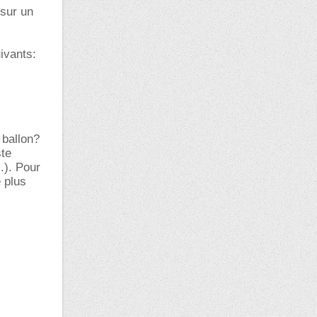
 sur un
ivants:
 ballon?
ste
.). Pour
 plus