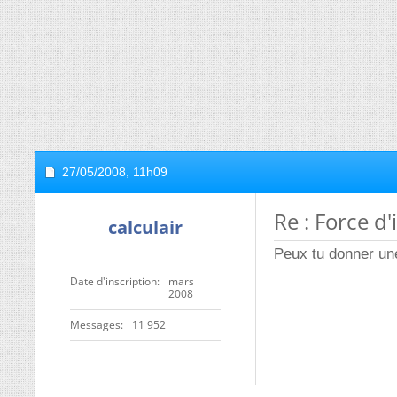
27/05/2008,
11h09
Re : Force d
calculair
Peux tu donner une 
Date d'inscription
mars
2008
Messages
11 952