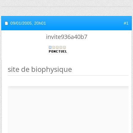
09/01/2005,
20h01
#1
invite936a40b7
site de biophysique