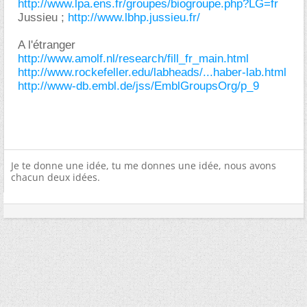
http://www.lpa.ens.fr/groupes/biogroupe.php?LG=fr
Jussieu ;
http://www.lbhp.jussieu.fr/
A l'étranger
http://www.amolf.nl/research/fill_fr_main.html
http://www.rockefeller.edu/labheads/...haber-lab.html
http://www-db.embl.de/jss/EmblGroupsOrg/p_9
Je te donne une idée, tu me donnes une idée, nous avons
chacun deux idées.