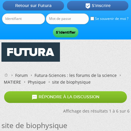
Retour sur Futura
S'inscrire

Se souvenir de moi ?
Forum
Futura-Sciences : les forums de la science
MATIERE
Physique
site de biophysique

RÉPONDRE À LA DISCUSSION
Affichage des résultats 1 à 6 sur 6
site de biophysique