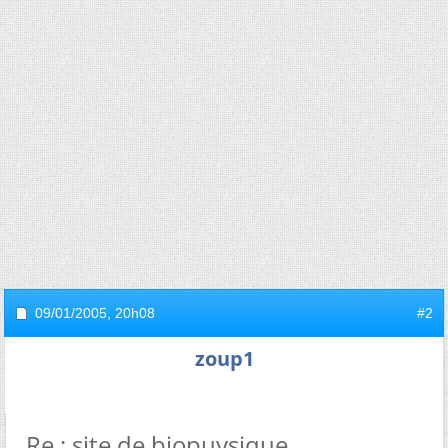
09/01/2005,
20h08
#2
zoup1
Re : site de biopuysique