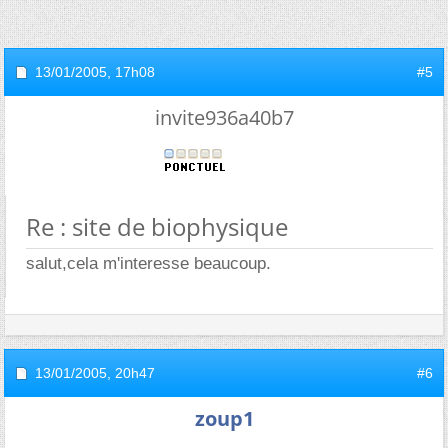
13/01/2005,
17h08
#5
invite936a40b7
Re : site de biophysique
salut,cela m'interesse beaucoup.
13/01/2005,
20h47
#6
zoup1