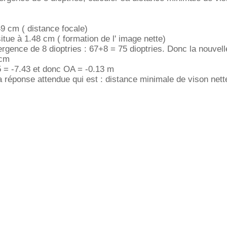
49 cm ( distance focale)
itue à 1.48 cm ( formation de l' image nette)
gence de 8 dioptries : 67+8 = 75 dioptries. Donc la nouvell
 cm
5 = -7.43 et donc OA = -0.13 m
a réponse attendue qui est : distance minimale de vison net