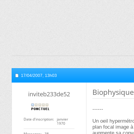
17/04/2007,
13h03
Biophysique 
inviteb233de52
------
Date d'inscription
janvier
Un oeil hypermétro
1970
plan focal image à
augmente sa conver
Messages
38