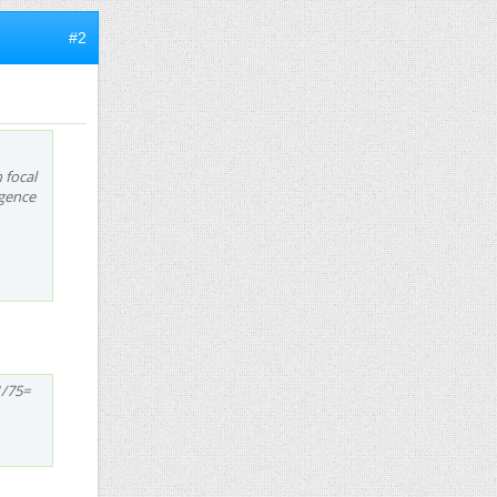
#2
 focal
rgence
1/75=