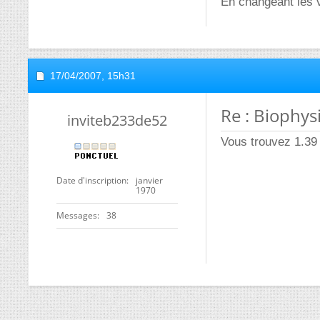
En changeant les 
17/04/2007,
15h31
Re : Biophys
inviteb233de52
Vous trouvez 1.39
Date d'inscription
janvier
1970
Messages
38