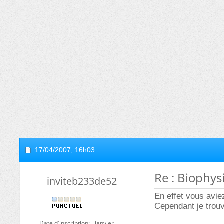
17/04/2007,
16h03
Re : Biophys
inviteb233de52
En effet vous avie
Cependant je trouv
Date d'inscription
janvier