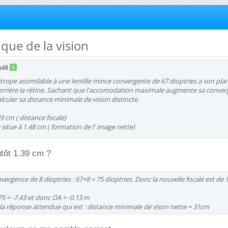
ique de la vision
rs68
rope assimilable à une lentille mince convergente de 67 dioptries a son plan
rrière la rétine. Sachant que l'accomodation maximale augmente sa conve
alculer sa distance minimale de vision distincte.
.49 cm ( distance focale)
 situe à 1.48 cm ( formation de l' image nette)
utôt 1.39 cm ?
ergence de 8 dioptries : 67+8 = 75 dioptries. Donc la nouvelle focale est de 
75 = -7.43 et donc OA = -0.13 m
 la réponse attendue qui est : distance minimale de vison nette = 31cm