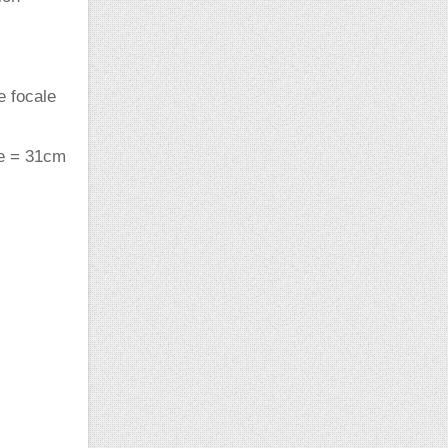
e focale
te = 31cm