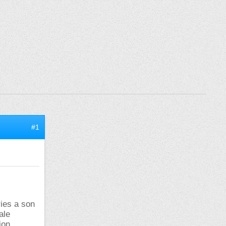
#1
ries a son
ale
ion