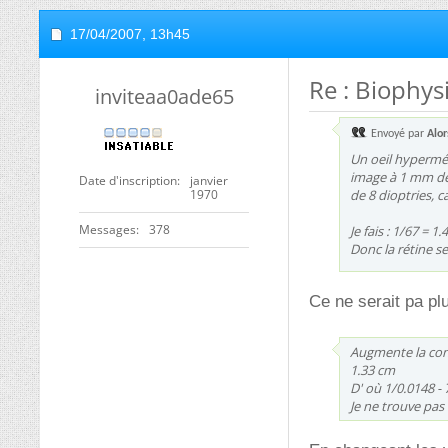
17/04/2007,
13h45
Re : Biophys
inviteaa0ade65
Envoyé par
Alo
Un oeil hypermét
image à 1 mm de
Date d'inscription
janvier
1970
de 8 dioptries, c
Messages
378
Je fais : 1/67 = 1
Donc la rétine se
Ce ne serait pa pl
Augmente la conv
1.33 cm
D' où 1/0.0148 - 
Je ne trouve pas