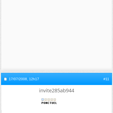
17/07/2008,
12h17
#11
invite285ab944