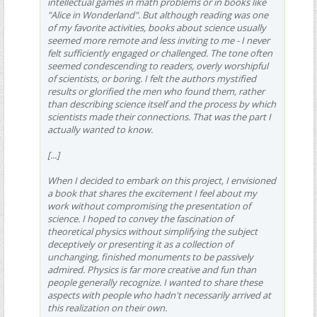
intellectual games in math problems or in books like
"Alice in Wonderland". But although reading was one
of my favorite activities, books about science usually
seemed more remote and less inviting to me - I never
felt sufficiently engaged or challenged. The tone often
seemed condescending to readers, overly worshipful
of scientists, or boring. I felt the authors mystified
results or glorified the men who found them, rather
than describing science itself and the process by which
scientists made their connections. That was the part I
actually wanted to know.
[...]
When I decided to embark on this project, I envisioned
a book that shares the excitement I feel about my
work without compromising the presentation of
science. I hoped to convey the fascination of
theoretical physics without simplifying the subject
deceptively or presenting it as a collection of
unchanging, finished monuments to be passively
admired. Physics is far more creative and fun than
people generally recognize. I wanted to share these
aspects with people who hadn't necessarily arrived at
this realization on their own.