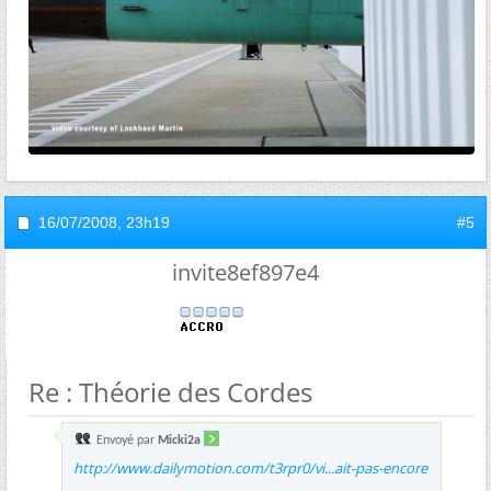
16/07/2008,
23h19
#5
invite8ef897e4
Re : Théorie des Cordes
Envoyé par
Micki2a
http://www.dailymotion.com/t3rpr0/vi...ait-pas-encore