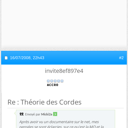
16/07/2008,
22h43
#2
invite8ef897e4
Re : Théorie des Cordes
Envoyé par
Micki2a
Après avoir vu un documentaire sur le net, mes
pensées se sont éclarcies, sur ce qu'est la MQ et la