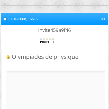
07/10/2008,
15h16
#1
invite459a9f46
Olympiades de physique