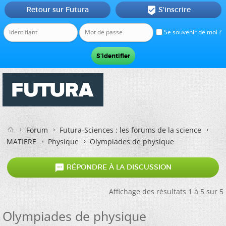
Retour sur Futura
S'inscrire

Se souvenir de moi ?
Forum
Futura-Sciences : les forums de la science
MATIERE
Physique
Olympiades de physique

RÉPONDRE À LA DISCUSSION
Affichage des résultats 1 à 5 sur 5
Olympiades de physique