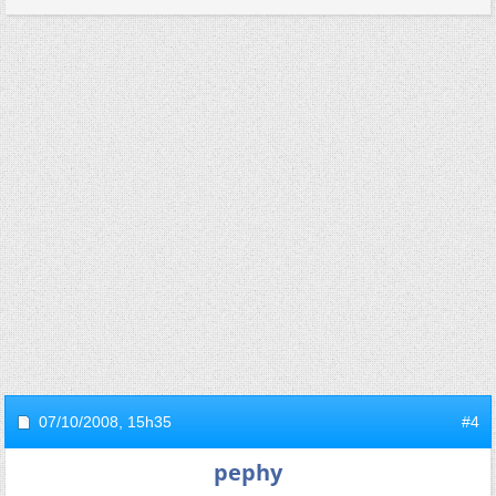
07/10/2008,
15h35
#4
pephy