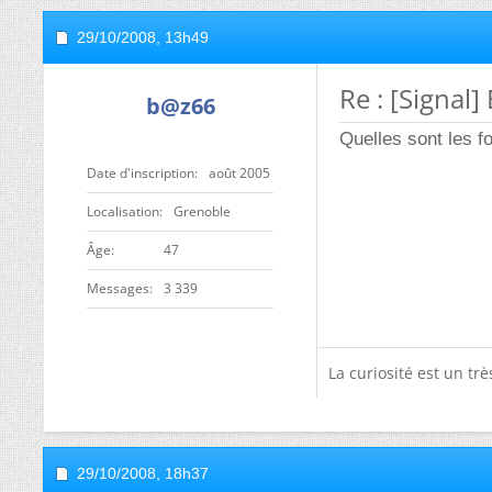
29/10/2008,
13h49
Re : [Signal]
b@z66
Quelles sont les f
Date d'inscription
août 2005
Localisation
Grenoble
ge
47
Messages
3 339
La curiosité est un tr
29/10/2008,
18h37