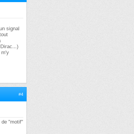
'un signal
tout
a
Dirac...)
 m'y
#4
 de "motif"