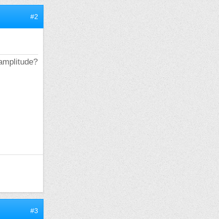
#2
amplitude?
#3