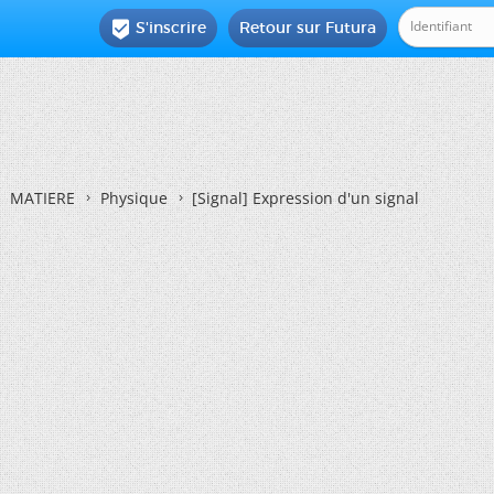
S'inscrire
Retour sur Futura

MATIERE
Physique
[Signal] Expression d'un signal