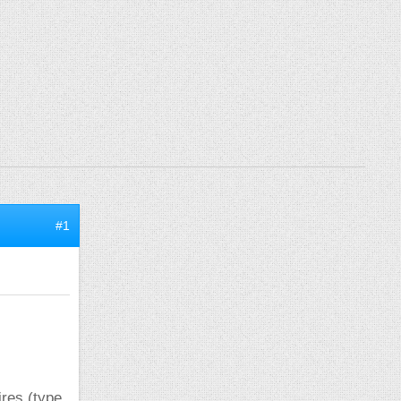
#1
ires (type