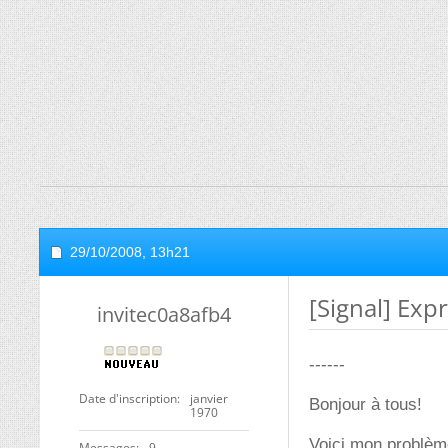
29/10/2008,
13h21
[Signal] Exp
invitec0a8afb4
------
Date d'inscription
janvier
Bonjour à tous!
1970
Voici mon problème
Messages
9