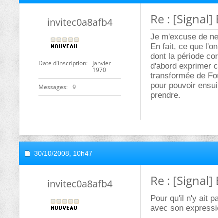
Re : [Signal]
invitec0a8afb4
Je m'excuse de ne 
En fait, ce que l'o
dont la période co
Date d'inscription
janvier
d'abord exprimer c
1970
transformée de Four
pour pouvoir ensui
Messages
9
prendre.
30/10/2008,
10h47
Re : [Signal]
invitec0a8afb4
Pour qu'il n'y ait
avec son expressi