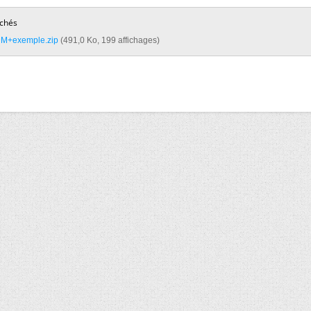
achés
DM+exemple.zip‎
(491,0 Ko, 199 affichages)