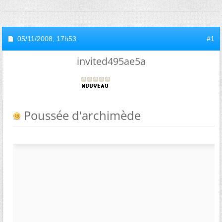
05/11/2008,
17h53
#1
invited495ae5a
Poussée d'archimède