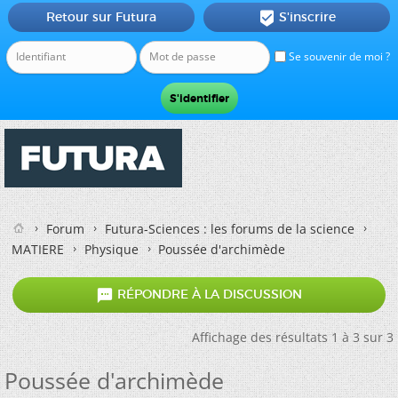
Retour sur Futura
S'inscrire

Se souvenir de moi ?
Forum
Futura-Sciences : les forums de la science
MATIERE
Physique
Poussée d'archimède

RÉPONDRE À LA DISCUSSION
Affichage des résultats 1 à 3 sur 3
Poussée d'archimède