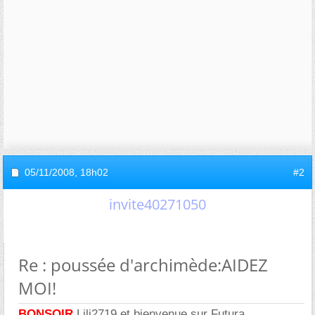
05/11/2008,
18h02
#2
invite40271050
Re : poussée d'archimède:AIDEZ
MOI!
BONSOIR
Lili2719 et bienvenue sur Futura,