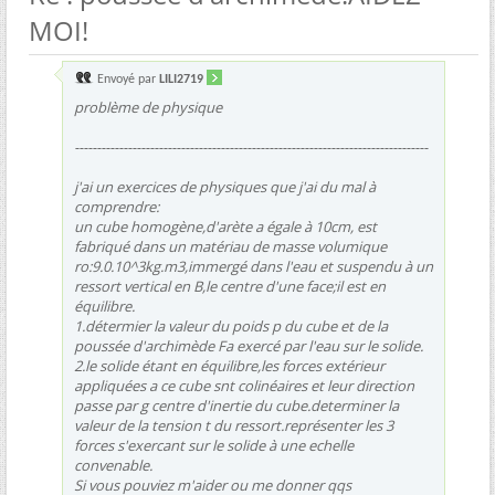
MOI!
Envoyé par
LILI2719
problème de physique
--------------------------------------------------------------------------------
j'ai un exercices de physiques que j'ai du mal à
comprendre:
un cube homogène,d'arète a égale à 10cm, est
fabriqué dans un matériau de masse volumique
ro:9.0.10^3kg.m3,immergé dans l'eau et suspendu à un
ressort vertical en B,le centre d'une face;il est en
équilibre.
1.détermier la valeur du poids p du cube et de la
poussée d'archimède Fa exercé par l'eau sur le solide.
2.le solide étant en équilibre,les forces extérieur
appliquées a ce cube snt colinéaires et leur direction
passe par g centre d'inertie du cube.determiner la
valeur de la tension t du ressort.représenter les 3
forces s'exercant sur le solide à une echelle
convenable.
Si vous pouviez m'aider ou me donner qqs