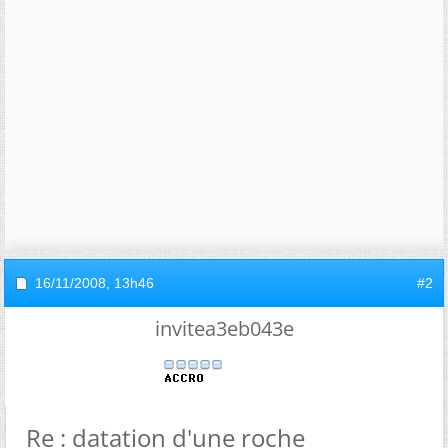
16/11/2008,
13h46
#2
invitea3eb043e
Re : datation d'une roche