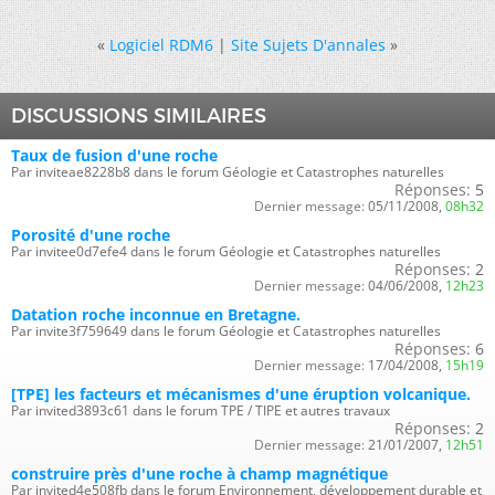
«
Logiciel RDM6
|
Site Sujets D'annales
»
DISCUSSIONS SIMILAIRES
Taux de fusion d'une roche
Par inviteae8228b8 dans le forum Géologie et Catastrophes naturelles
Réponses:
5
Dernier message:
05/11/2008,
08h32
Porosité d'une roche
Par invitee0d7efe4 dans le forum Géologie et Catastrophes naturelles
Réponses:
2
Dernier message:
04/06/2008,
12h23
Datation roche inconnue en Bretagne.
Par invite3f759649 dans le forum Géologie et Catastrophes naturelles
Réponses:
6
Dernier message:
17/04/2008,
15h19
[TPE] les facteurs et mécanismes d'une éruption volcanique.
Par invited3893c61 dans le forum TPE / TIPE et autres travaux
Réponses:
2
Dernier message:
21/01/2007,
12h51
construire près d'une roche à champ magnétique
Par invited4e508fb dans le forum Environnement, développement durable et