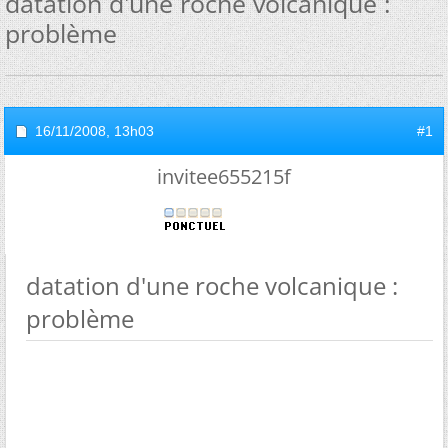
datation d'une roche volcanique :
problème
16/11/2008,
13h03
#1
invitee655215f
datation d'une roche volcanique :
problème