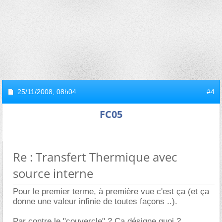
25/11/2008,
08h04
#4
FC05
Re : Transfert Thermique avec
source interne
Pour le premier terme, à première vue c'est ça (et ça
donne une valeur infinie de toutes façons ..).
Par contre le "couvercle" ? Ca désigne quoi ?