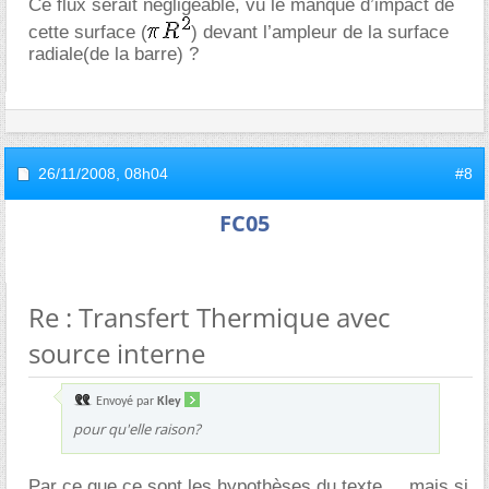
Ce flux serait négligeable, vu le manque d’impact de
cette surface (
) devant l’ampleur de la surface
radiale(de la barre) ?
26/11/2008,
08h04
#8
FC05
Re : Transfert Thermique avec
source interne
Envoyé par
Kley
pour qu'elle raison?
Par ce que ce sont les hypothèses du texte ... mais si