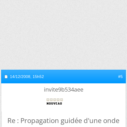
14/12/2008,
15h52
#5
invite9b534aee
Re : Propagation guidée d'une onde