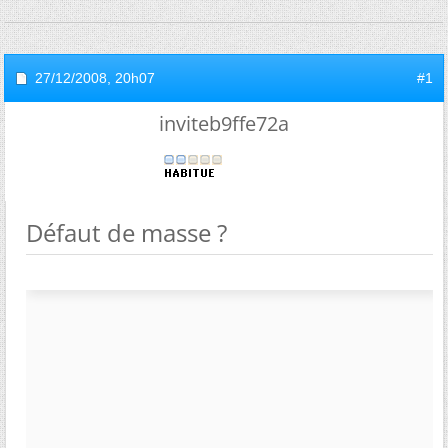
27/12/2008,
20h07
#1
inviteb9ffe72a
Défaut de masse ?