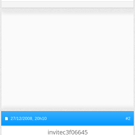
27/12/2008,
20h10
#2
invitec3f06645